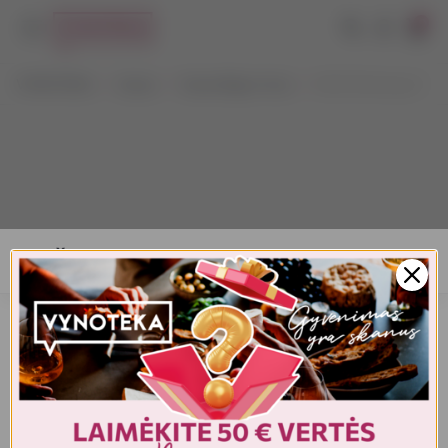
0
VYNOTEKA
Vynas
Vynas Bag-in-box
NEON Riesling 3 l
AMŽIAUS PATVIRTINIMAS
Turite patvirtinti amžių