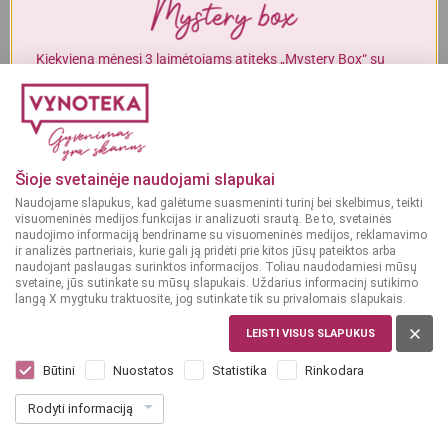
Alkoholinius gėrimus gali įsigyti tik asmenys, kuriems yra
ne mažiau
kaip 20 metų
.
Kiekvieną mėnesį 3 laimėtojams atiteks „Mystery Box“ su
gurmaniškais „Vynoteka“ produktais.
MAN YRA 20 METŲ
DALYVAUTI KONKURSE
MAN NĖRA 20 METŲ
Šioje svetainėje naudojami slapukai
Naudojame slapukus, kad galėtume suasmeninti turinį bei skelbimus, teikti
visuomeninės medijos funkcijas ir analizuoti srautą. Be to, svetainės
naudojimo informaciją bendriname su visuomeninės medijos, reklamavimo
ir analizės partneriais, kurie gali ją pridėti prie kitos jūsų pateiktos arba
naudojant paslaugas surinktos informacijos. Toliau naudodamiesi mūsų
svetaine, jūs sutinkate su mūsų slapukais. Uždarius informacinį sutikimo
langą X mygtuku traktuosite, jog sutinkate tik su privalomais slapukais.
VOKIETIJA
LEISTI VISUS SLAPUKUS
NEON Riesling 3 l
Dar nėra balsų, galite įvertinti
Būtini
Nuostatos
Statistika
Rinkodara
24
99
Rodyti informaciją
8.33 € / L
€