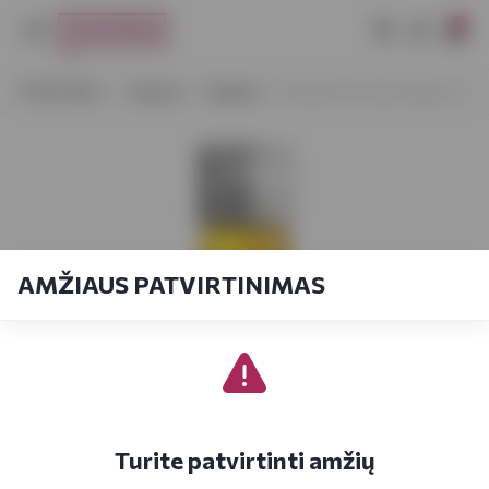
0
VYNOTEKA
Stiprieji
Degtinė
Nemiroff Honey Pepper 1 L
AMŽIAUS PATVIRTINIMAS
Turite patvirtinti amžių