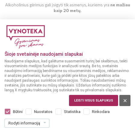
Alkoholinius gėrimus gali įsigyti tik asmenys, kuriems yra
ne mažiau
kaip 20 metų
.
MAN YRA 20 METŲ
MAN NĖRA 20 METŲ
Šioje svetainėje naudojami slapukai
Naudojame slapukus, kad galėtume suasmeninti turinį bei skelbimus, teikti
visuomeninės medijos funkcijas ir analizuoti srautą. Be to, svetainės
naudojimo informaciją bendriname su visuomeninės medijos, reklamavimo
ir analizės partneriais, kurie gali ją pridėti prie kitos jūsų pateiktos arba
naudojant paslaugas surinktos informacijos. Toliau naudodamiesi mūsų
svetaine, jūs sutinkate su mūsų slapukais. Uždarius informacinį sutikimo
langą X mygtuku traktuosite, jog sutinkate tik su privalomais slapukais.
UKRAINA
Nemiroff Honey Pepper 1 L
LEISTI VISUS SLAPUKUS
Dar nėra balsų, galite įvertinti
Būtini
Nuostatos
Statistika
Rinkodara
23
99
Rodyti informaciją
23.99 € / L
€