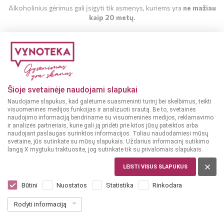
Alkoholinius gėrimus gali įsigyti tik asmenys, kuriems yra
ne mažiau
kaip 20 metų
.
MAN YRA 20 METŲ
MAN NĖRA 20 METŲ
Šioje svetainėje naudojami slapukai
Naudojame slapukus, kad galėtume suasmeninti turinį bei skelbimus, teikti
visuomeninės medijos funkcijas ir analizuoti srautą. Be to, svetainės
naudojimo informaciją bendriname su visuomeninės medijos, reklamavimo
ir analizės partneriais, kurie gali ją pridėti prie kitos jūsų pateiktos arba
naudojant paslaugas surinktos informacijos. Toliau naudodamiesi mūsų
svetaine, jūs sutinkate su mūsų slapukais. Uždarius informacinį sutikimo
langą X mygtuku traktuosite, jog sutinkate tik su privalomais slapukais.
UKRAINA
Nemiroff Delikat 0,2 l
LEISTI VISUS SLAPUKUS
Dar nėra balsų, galite įvertinti
Būtini
Nuostatos
Statistika
Rinkodara
5
49
Rodyti informaciją
27.45 € / L
€