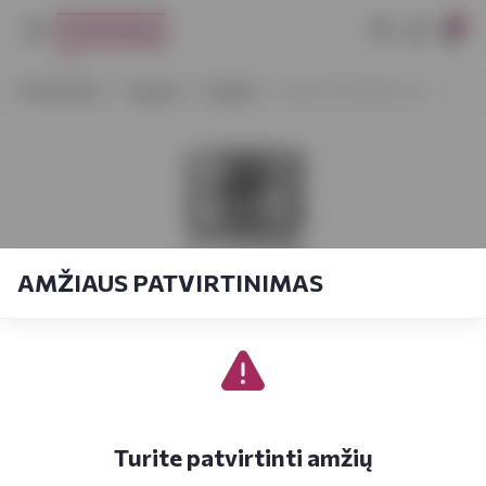
0
VYNOTEKA
Stiprieji
Degtinė
Nemiroff Delikat 0,2 l
AMŽIAUS PATVIRTINIMAS
Turite patvirtinti amžių