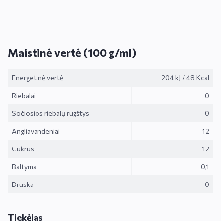
Maistinė vertė (100 g/ml)
Energetinė vertė
204 kJ
/
48 Kcal
Riebalai
0
Sočiosios riebalų rūgštys
0
Angliavandeniai
12
Cukrus
12
Baltymai
0,1
Druska
0
Tiekėjas