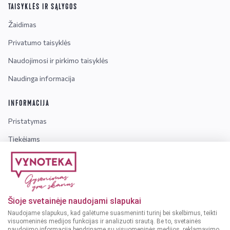
TAISYKLĖS IR SĄLYGOS
Žaidimas
Privatumo taisyklės
Naudojimosi ir pirkimo taisyklės
Naudinga informacija
INFORMACIJA
Pristatymas
Tiekėjams
Karjera
Dažniausiai užduodami klausimai
Šioje svetainėje naudojami slapukai
Dėmesio!
Alkoholinius gėrimus gali įsigyti tik asmenys,
Naudojame slapukus, kad galėtume suasmeninti turinį bei skelbimus, teikti
kuriems yra
ne mažiau kaip 20 metų
.
visuomeninės medijos funkcijas ir analizuoti srautą. Be to, svetainės
naudojimo informaciją bendriname su visuomeninės medijos, reklamavimo