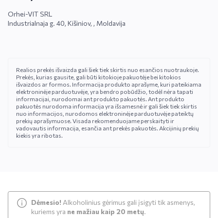
Orhei-VIT SRL
Industrialnaja g. 40, Kišiniov, , Moldavija
Realios prekės išvaizda gali šiek tiek skirtis nuo esančios nuotraukoje.
Prekės, kurias gausite, gali būti kitokioje pakuotėje bei kitokios
išvaizdos ar formos. Informacija produkto aprašyme, kuri pateikiama
elektroninėje parduotuvėje, yra bendro pobūdžio, todėl nėra tapati
informacijai, nurodomai ant produkto pakuotės. Ant produkto
pakuotės nurodoma informacija yra išsamesnė ir gali šiek tiek skirtis
nuo informacijos, nurodomos elektroninėje parduotuvėje pateiktų
prekių aprašymuose. Visada rekomenduojame perskaityti ir
vadovautis informacija, esančia ant prekės pakuotės. Akcijinių prekių
kiekis yra ribotas.
Dėmesio!
Alkoholinius gėrimus gali įsigyti tik asmenys,
kuriems yra
ne mažiau kaip 20 metų
.