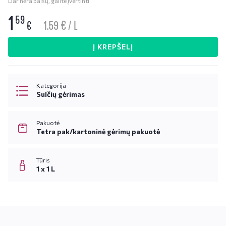
Dar nėra balsų, galite įvertinti
1
59
1.59 € / L
€
Į KREPŠELĮ
Kategorija
Sulčių gėrimas
Pakuotė
Tetra pak/kartoninė gėrimų pakuotė
Tūris
1 x 1 L