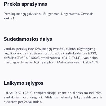
Prekės aprašymas
Persikų-mangų gaivusis sulčių gėrimas. Negazuotas. Grynasis
kiekis 1 l.
Sudedamosios dalys
vanduo, persikų tyrė 12%, mangų tyrė 3%, cukrus, rūgštingumą
reguliuojančios medžiagos: (E330, E332), antioksidantas E300,
dažikliai: (E160a, E160c), stabilizatoriai: (E412, E414), kvapiosios
medžiagos. Prieš vartojimą suplakti. Mažiausias vaisių kiekis 15%.
Laikymo sąlygos
Laikyti 0°C-+25°C temperatūroje, esant ne didesniam nei 75%
santykiniam oro drėgniui. Atidarius pakuotę laikyti šaldytuve ir
suvartoti per 24 valandas.