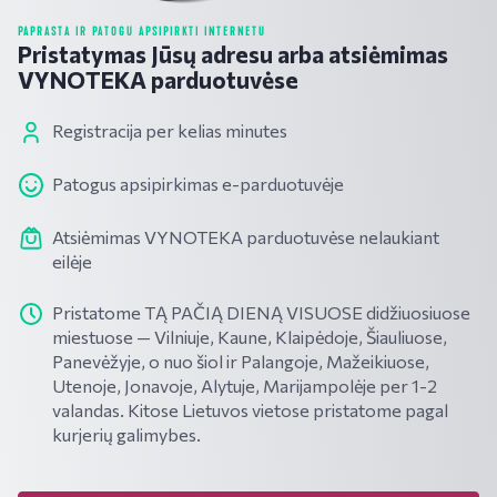
PAPRASTA IR PATOGU APSIPIRKTI INTERNETU
Pristatymas Jūsų adresu arba atsiėmimas
VYNOTEKA parduotuvėse
Registracija per kelias minutes
Patogus apsipirkimas e-parduotuvėje
Atsiėmimas VYNOTEKA parduotuvėse nelaukiant
eilėje
Pristatome TĄ PAČIĄ DIENĄ VISUOSE didžiuosiuose
miestuose — Vilniuje, Kaune, Klaipėdoje, Šiauliuose,
Panevėžyje, o nuo šiol ir Palangoje, Mažeikiuose,
Utenoje, Jonavoje, Alytuje, Marijampolėje per 1-2
valandas. Kitose Lietuvos vietose pristatome pagal
kurjerių galimybes.