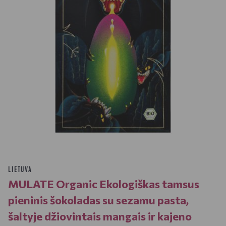
LIETUVA
MULATE Organic Ekologiškas tamsus
pieninis šokoladas su sezamu pasta,
šaltyje džiovintais mangais ir kajeno