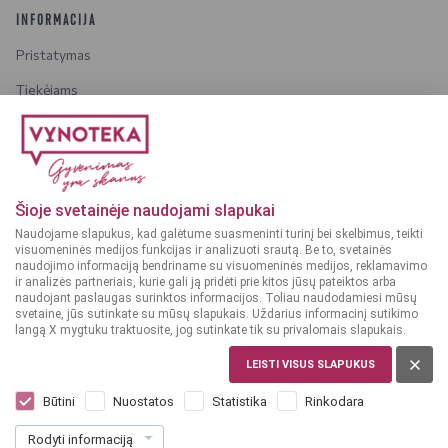
INFORMACIJA
Pristatymas
Tiekėjams
Karjera
Dažniausiai užduodami klausimai
Šioje svetainėje naudojami slapukai
Dėmesio!
Alkoholinius gėrimus gali įsigyti tik asmenys,
Naudojame slapukus, kad galėtume suasmeninti turinį bei skelbimus, teikti
kuriems yra
ne mažiau kaip 20 metų
.
visuomeninės medijos funkcijas ir analizuoti srautą. Be to, svetainės
naudojimo informaciją bendriname su visuomeninės medijos, reklamavimo
ir analizės partneriais, kurie gali ją pridėti prie kitos jūsų pateiktos arba
naudojant paslaugas surinktos informacijos. Toliau naudodamiesi mūsų
svetaine, jūs sutinkate su mūsų slapukais. Uždarius informacinį sutikimo
langą X mygtuku traktuosite, jog sutinkate tik su privalomais slapukais.
© 2025 VYNOTEKA - Visos teisės saugomos
LEISTI VISUS SLAPUKUS
Būtini
Nuostatos
Statistika
Rinkodara
Rodyti informaciją