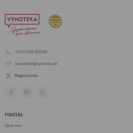
+370 665 85586
vynoteka@vynoteka.lt
Registruotis
VYNOTEKA
Apie mus