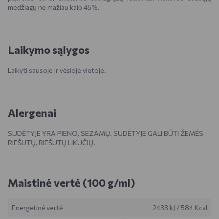
medžiagų ne mažiau kaip 45%.
Laikymo sąlygos
Laikyti sausoje ir vėsioje vietoje.
Alergenai
SUDĖTYJE YRA PIENO, SEZAMŲ. SUDĖTYJE GALI BŪTI ŽEMĖS
RIEŠUTŲ, RIEŠUTŲ LIKUČIŲ.
Maistinė vertė (100 g/ml)
Energetinė vertė
2433 kJ
/
584 Kcal