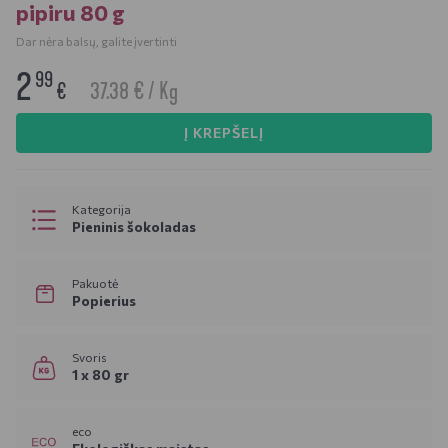
pipiru 80 g
Dar nėra balsų, galite įvertinti
2
99
37.38 € / Kg
€
Į KREPŠELĮ
Kategorija
Pieninis šokoladas
Pakuotė
Popierius
Svoris
1 x 80 gr
eco