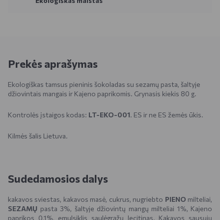
Ekologiškas maistas
Prekės aprašymas
Ekologiškas tamsus pieninis šokoladas su sezamų pasta, šaltyje
džiovintais mangais ir Kajeno paprikomis. Grynasis kiekis 80 g.
Kontrolės įstaigos kodas:
LT-EKO-001
. ES ir ne ES žemės ūkis.
Kilmės šalis Lietuva.
Sudedamosios dalys
kakavos sviestas, kakavos masė, cukrus, nugriebto
PIENO
milteliai,
SEZAMŲ
pasta 3%, šaltyje džiovintų mangų milteliai 1%, Kajeno
paprikos 0,1%, emulsiklis saulėgrąžų lecitinas. Kakavos sausųjų