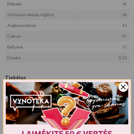
Riebalai
41
Sočiosios riebalų rūgštys
24
Angliavandeniai
43
Cukrus
37
Baltymai
12
Druska
0,23
Tiekėjas
UAB "Choco Group"
Technikos g. 7A, Ilgakiemis, LT-53288 Kauno r. , Lietuva
Realios prekės išvaizda gali šiek tiek skirtis nuo esančios nuotraukoje.
Prekės, kurias gausite, gali būti kitokioje pakuotėje bei kitokios
išvaizdos ar formos. Informacija produkto aprašyme, kuri pateikiama