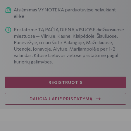
Atsiėmimas VYNOTEKA parduotuvėse nelaukiant
eilėje
Pristatome TĄ PAČIĄ DIENĄ VISUOSE didžiuosiuose
miestuose — Vilniuje, Kaune, Klaipėdoje, Šiauliuose,
Panevėžyje, o nuo šiol ir Palangoje, Mažeikiuose,
Utenoje, Jonavoje, Alytuje, Marijampolėje per 1-2
valandas. Kitose Lietuvos vietose pristatome pagal
kurjerių galimybes.
REGISTRUOTIS
DAUGIAU APIE PRISTATYMĄ