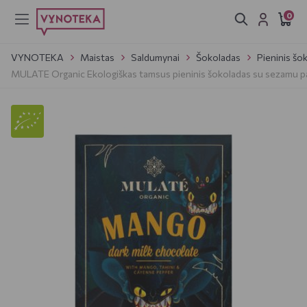
0
VYNOTEKA
Maistas
Saldumynai
Šokoladas
Pieninis šo
MULATE Organic Ekologiškas tamsus pieninis šokoladas su sezamu pasta