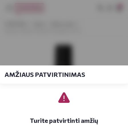
0
VYNOTEKA
Vynas
Ramus vynas
Morpho Helena Cabernet Sauvignon 0,75 l
AMŽIAUS PATVIRTINIMAS
Turite patvirtinti amžių