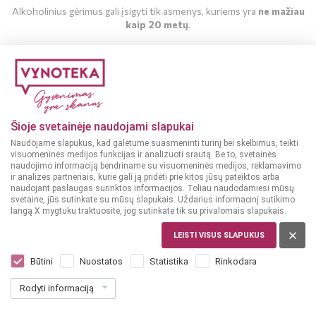
Alkoholinius gėrimus gali įsigyti tik asmenys, kuriems yra
ne mažiau
kaip 20 metų
.
MAN YRA 20 METŲ
MAN NĖRA 20 METŲ
Šioje svetainėje naudojami slapukai
Naudojame slapukus, kad galėtume suasmeninti turinį bei skelbimus, teikti
visuomeninės medijos funkcijas ir analizuoti srautą. Be to, svetainės
naudojimo informaciją bendriname su visuomeninės medijos, reklamavimo
ir analizės partneriais, kurie gali ją pridėti prie kitos jūsų pateiktos arba
naudojant paslaugas surinktos informacijos. Toliau naudodamiesi mūsų
svetaine, jūs sutinkate su mūsų slapukais. Uždarius informacinį sutikimo
langą X mygtuku traktuosite, jog sutinkate tik su privalomais slapukais.
LEISTI VISUS SLAPUKUS
ČILĖ
Morpho Helena Cabernet Sauvignon
Būtini
Nuostatos
Statistika
Rinkodara
0,75 l
Rodyti informaciją
Dar nėra balsų, galite įvertinti