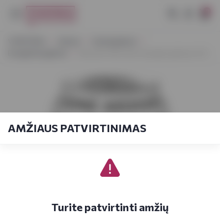
0
VYNOTEKA
Gėrimai
Gaivieji gėrimai
Energetiniai gėrimai
Monster Ultra Zero Energinis gėrimas 0,5 l
AMŽIAUS PATVIRTINIMAS
Turite patvirtinti amžių