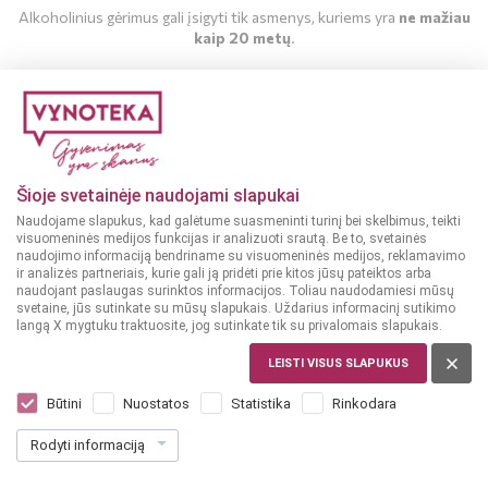
Alkoholinius gėrimus gali įsigyti tik asmenys, kuriems yra
ne mažiau
kaip 20 metų
.
MAN YRA 20 METŲ
MAN NĖRA 20 METŲ
Šioje svetainėje naudojami slapukai
Naudojame slapukus, kad galėtume suasmeninti turinį bei skelbimus, teikti
visuomeninės medijos funkcijas ir analizuoti srautą. Be to, svetainės
naudojimo informaciją bendriname su visuomeninės medijos, reklamavimo
ir analizės partneriais, kurie gali ją pridėti prie kitos jūsų pateiktos arba
naudojant paslaugas surinktos informacijos. Toliau naudodamiesi mūsų
svetaine, jūs sutinkate su mūsų slapukais. Uždarius informacinį sutikimo
langą X mygtuku traktuosite, jog sutinkate tik su privalomais slapukais.
LEISTI VISUS SLAPUKUS
LENKIJA
Monster Ultra Zero Energinis gėrimas
Būtini
Nuostatos
Statistika
Rinkodara
0,5 l
Rodyti informaciją
Dar nėra balsų, galite įvertinti