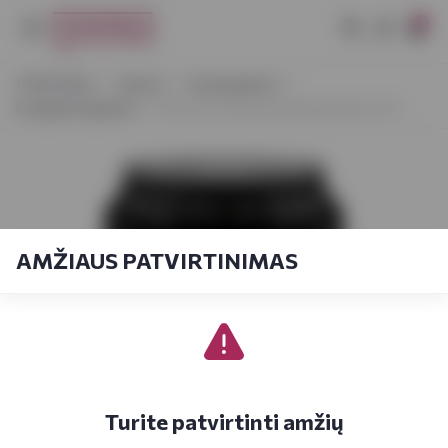
0
VYNOTEKA
Gėrimai
Gaivieji gėrimai
Energetiniai gėrimai
Monster Energy Energinis gėrimas 0,5 l
AMŽIAUS PATVIRTINIMAS
Turite patvirtinti amžių