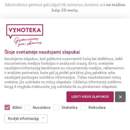
Alkoholinius gėrimus gali įsigyti tik asmenys, kuriems yra
ne mažiau
kaip 20 metų
.
MAN YRA 20 METŲ
MAN NĖRA 20 METŲ
Šioje svetainėje naudojami slapukai
Naudojame slapukus, kad galėtume suasmeninti turinį bei skelbimus, teikti
visuomeninės medijos funkcijas ir analizuoti srautą. Be to, svetainės
naudojimo informaciją bendriname su visuomeninės medijos, reklamavimo
ir analizės partneriais, kurie gali ją pridėti prie kitos jūsų pateiktos arba
naudojant paslaugas surinktos informacijos. Toliau naudodamiesi mūsų
svetaine, jūs sutinkate su mūsų slapukais. Uždarius informacinį sutikimo
langą X mygtuku traktuosite, jog sutinkate tik su privalomais slapukais.
LEISTI VISUS SLAPUKUS
LENKIJA
Monster Energy Energinis gėrimas 0,5 l
Būtini
Nuostatos
Statistika
Rinkodara
Dar nėra balsų, galite įvertinti
Rodyti informaciją
1
19
2.38 € / L
€