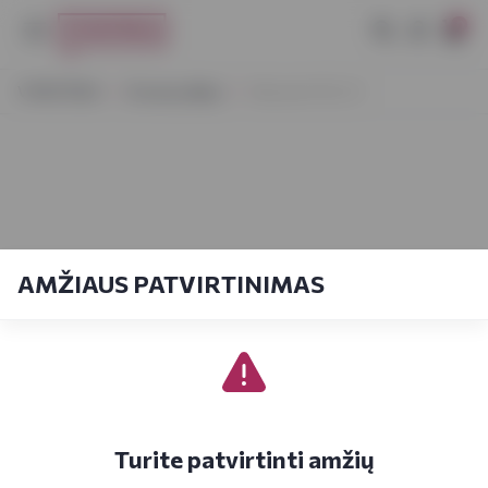
0
VYNOTEKA
Dovanų idėjos
Monnet VS 0,7 l
AMŽIAUS PATVIRTINIMAS
Turite patvirtinti amžių