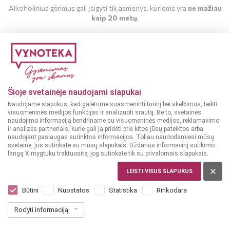
Alkoholinius gėrimus gali įsigyti tik asmenys, kuriems yra
ne mažiau
kaip 20 metų
.
MAN YRA 20 METŲ
MAN NĖRA 20 METŲ
Šioje svetainėje naudojami slapukai
Naudojame slapukus, kad galėtume suasmeninti turinį bei skelbimus, teikti
visuomeninės medijos funkcijas ir analizuoti srautą. Be to, svetainės
naudojimo informaciją bendriname su visuomeninės medijos, reklamavimo
ir analizės partneriais, kurie gali ją pridėti prie kitos jūsų pateiktos arba
naudojant paslaugas surinktos informacijos. Toliau naudodamiesi mūsų
svetaine, jūs sutinkate su mūsų slapukais. Uždarius informacinį sutikimo
langą X mygtuku traktuosite, jog sutinkate tik su privalomais slapukais.
PRANCŪZIJA, COGNAC
Monnet VS 0,7 l
LEISTI VISUS SLAPUKUS
Dar nėra balsų, galite įvertinti
Būtini
Nuostatos
Statistika
Rinkodara
31
99
Rodyti informaciją
45.70 € / L
€