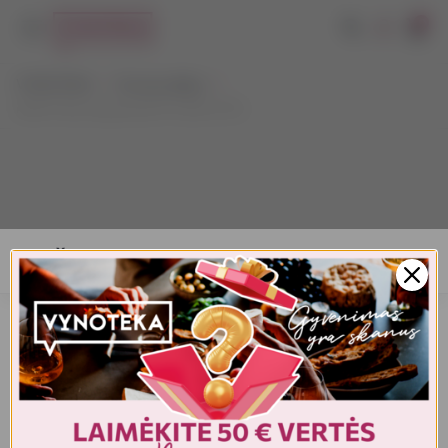
0
VYNOTEKA
Dovanų idėjos
MOET Brut Imperial EOY 2025 0,75 l
AMŽIAUS PATVIRTINIMAS
Turite patvirtinti amžių