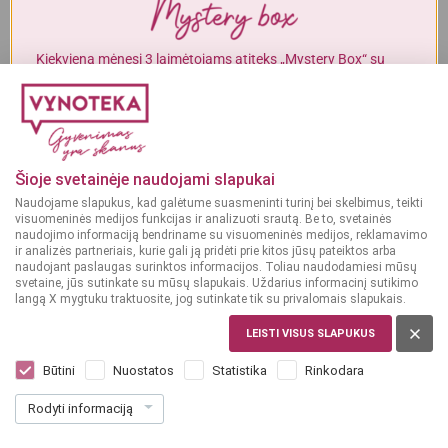
Alkoholinius gėrimus gali įsigyti tik asmenys, kuriems yra
ne mažiau
kaip 20 metų
.
Kiekvieną mėnesį 3 laimėtojams atiteks „Mystery Box“ su
gurmaniškais „Vynoteka“ produktais.
MAN YRA 20 METŲ
DALYVAUTI KONKURSE
MAN NĖRA 20 METŲ
Šioje svetainėje naudojami slapukai
Naudojame slapukus, kad galėtume suasmeninti turinį bei skelbimus, teikti
visuomeninės medijos funkcijas ir analizuoti srautą. Be to, svetainės
naudojimo informaciją bendriname su visuomeninės medijos, reklamavimo
ir analizės partneriais, kurie gali ją pridėti prie kitos jūsų pateiktos arba
naudojant paslaugas surinktos informacijos. Toliau naudodamiesi mūsų
svetaine, jūs sutinkate su mūsų slapukais. Uždarius informacinį sutikimo
langą X mygtuku traktuosite, jog sutinkate tik su privalomais slapukais.
LEISTI VISUS SLAPUKUS
PRANCŪZIJA
MOET Brut Imperial EOY 2025 0,75 l
Būtini
Nuostatos
Statistika
Rinkodara
Dar nėra balsų, galite įvertinti
Rodyti informaciją
49
99
66.65 € / L
€