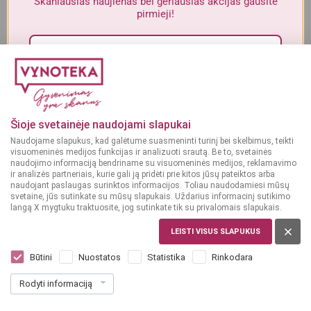
Skaniausias naujienas bei geriausias akcijas gausite
Alkoholinius gėrimus gali įsigyti tik asmenys, kuriems yra
ne mažiau
pirmieji!
kaip 20 metų
.
MAN YRA 20 METŲ
Sutinku su„Vynoteka“
privatumo politika
.
MAN NĖRA 20 METŲ
Paspausdamas patvirtinu, kad sutinku, kad mano duomenys būtų tvarkomi tiesioginės
rinkodaros tikslu ir kad esu susipažinęs su privatumo politikoje numatytomis tvarkymo
Šioje svetainėje naudojami slapukai
sąlygomis*
Naudojame slapukus, kad galėtume suasmeninti turinį bei skelbimus, teikti
visuomeninės medijos funkcijas ir analizuoti srautą. Be to, svetainės
PRENUMERUOTI
naudojimo informaciją bendriname su visuomeninės medijos, reklamavimo
ir analizės partneriais, kurie gali ją pridėti prie kitos jūsų pateiktos arba
naudojant paslaugas surinktos informacijos. Toliau naudodamiesi mūsų
svetaine, jūs sutinkate su mūsų slapukais. Uždarius informacinį sutikimo
langą X mygtuku traktuosite, jog sutinkate tik su privalomais slapukais.
LEISTI VISUS SLAPUKUS
LIETUVA
MIX Vodka & Green Apple Cactus 0,33 l
Būtini
Nuostatos
Statistika
Rinkodara
Dar nėra balsų, galite įvertinti
Rodyti informaciją
1
89
5.73 € / L
€