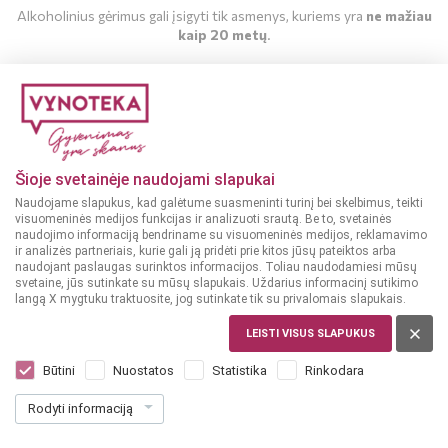
Alkoholinius gėrimus gali įsigyti tik asmenys, kuriems yra
ne mažiau
kaip 20 metų
.
MAN YRA 20 METŲ
MAN NĖRA 20 METŲ
Šioje svetainėje naudojami slapukai
Naudojame slapukus, kad galėtume suasmeninti turinį bei skelbimus, teikti
visuomeninės medijos funkcijas ir analizuoti srautą. Be to, svetainės
naudojimo informaciją bendriname su visuomeninės medijos, reklamavimo
ir analizės partneriais, kurie gali ją pridėti prie kitos jūsų pateiktos arba
naudojant paslaugas surinktos informacijos. Toliau naudodamiesi mūsų
svetaine, jūs sutinkate su mūsų slapukais. Uždarius informacinį sutikimo
langą X mygtuku traktuosite, jog sutinkate tik su privalomais slapukais.
LEISTI VISUS SLAPUKUS
LIETUVA
MIX Strawberry Daiquiri 0,33 l
Būtini
Nuostatos
Statistika
Rinkodara
Dar nėra balsų, galite įvertinti
Rodyti informaciją
1
89
5.73 € / L
€