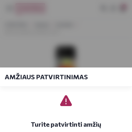
0
VYNOTEKA
Stiprieji
Kokteiliai
MIX Strawberry Daiquiri 0,33 l
AMŽIAUS PATVIRTINIMAS
Turite patvirtinti amžių