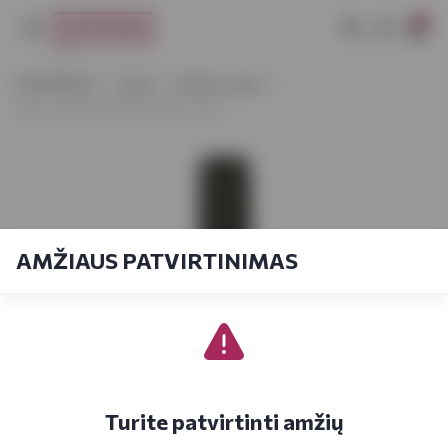
0
VYNOTEKA
Vynas
Ramus vynas
Miss Schmitt Liebfraumilch 0,75 l
AMŽIAUS PATVIRTINIMAS
Turite patvirtinti amžių