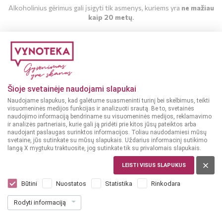
Alkoholinius gėrimus gali įsigyti tik asmenys, kuriems yra
ne mažiau
kaip 20 metų
.
MAN YRA 20 METŲ
MAN NĖRA 20 METŲ
Šioje svetainėje naudojami slapukai
Naudojame slapukus, kad galėtume suasmeninti turinį bei skelbimus, teikti
visuomeninės medijos funkcijas ir analizuoti srautą. Be to, svetainės
naudojimo informaciją bendriname su visuomeninės medijos, reklamavimo
ir analizės partneriais, kurie gali ją pridėti prie kitos jūsų pateiktos arba
naudojant paslaugas surinktos informacijos. Toliau naudodamiesi mūsų
svetaine, jūs sutinkate su mūsų slapukais. Uždarius informacinį sutikimo
langą X mygtuku traktuosite, jog sutinkate tik su privalomais slapukais.
LEISTI VISUS SLAPUKUS
VOKIETIJA
Miss Schmitt Liebfraumilch 0,75 l
Būtini
Nuostatos
Statistika
Rinkodara
Dar nėra balsų, galite įvertinti
Rodyti informaciją
6
99
9.32 € / L
€