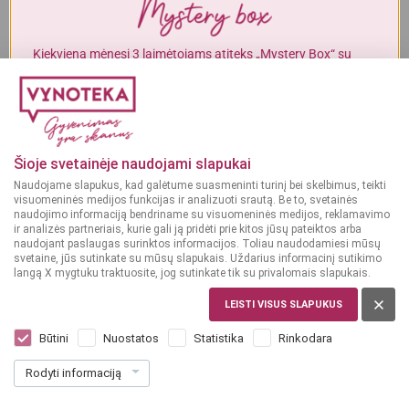
Alkoholinius gėrimus gali įsigyti tik asmenys, kuriems yra
ne mažiau
kaip 20 metų
.
Kiekvieną mėnesį 3 laimėtojams atiteks „Mystery Box“ su
gurmaniškais „Vynoteka“ produktais.
MAN YRA 20 METŲ
DALYVAUTI KONKURSE
MAN NĖRA 20 METŲ
Šioje svetainėje naudojami slapukai
Naudojame slapukus, kad galėtume suasmeninti turinį bei skelbimus, teikti
visuomeninės medijos funkcijas ir analizuoti srautą. Be to, svetainės
naudojimo informaciją bendriname su visuomeninės medijos, reklamavimo
ir analizės partneriais, kurie gali ją pridėti prie kitos jūsų pateiktos arba
naudojant paslaugas surinktos informacijos. Toliau naudodamiesi mūsų
svetaine, jūs sutinkate su mūsų slapukais. Uždarius informacinį sutikimo
langą X mygtuku traktuosite, jog sutinkate tik su privalomais slapukais.
LEISTI VISUS SLAPUKUS
ČEKIJA
Miller Genuine Draft 6 x 0,33 l
Būtini
Nuostatos
Statistika
Rinkodara
Dar nėra balsų, galite įvertinti
Rodyti informaciją
9
59
4.84 € / L
€