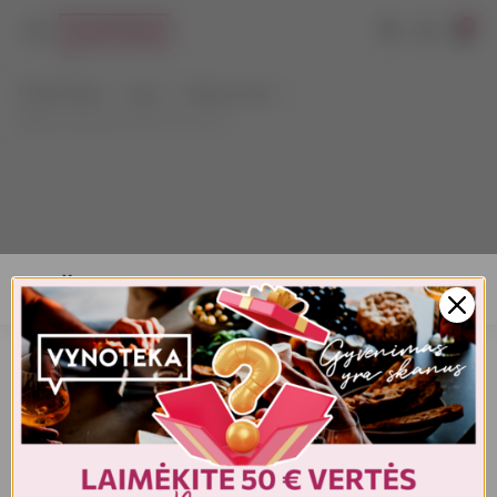
0
VYNOTEKA
Alus
Šviesus alus
Miller Genuine Draft 6 x 0,33 l
AMŽIAUS PATVIRTINIMAS
Turite patvirtinti amžių