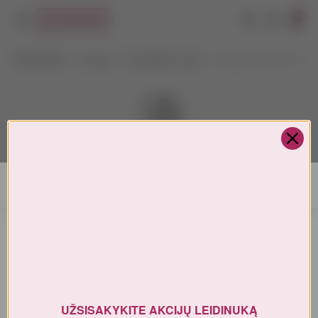
0
VYNOTEKA
Vynas
Putojantis vynas
Medusa Brut 0,75 l
AMŽIAUS PATVIRTINIMAS
Turite patvirtinti amžių
UŽSISAKYKITE AKCIJŲ LEIDINUKĄ