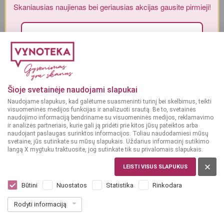
Skaniausias naujienas bei geriausias akcijas gausite pirmieji!
Alkoholinius gėrimus gali įsigyti tik asmenys, kuriems yra
ne mažiau
kaip 20 metų
.
MAN YRA 20 METŲ
Sutinku su„Vynoteka“
privatumo politika
.
Paspausdamas patvirtinu, kad sutinku, kad mano duomenys būtų tvarkomi tiesioginės rinkodaros
MAN NĖRA 20 METŲ
tikslu ir kad esu susipažinęs su privatumo politikoje numatytomis tvarkymo sąlygomis*
Šioje svetainėje naudojami slapukai
Naudojame slapukus, kad galėtume suasmeninti turinį bei skelbimus, teikti
PRENUMERUOTI
visuomeninės medijos funkcijas ir analizuoti srautą. Be to, svetainės
naudojimo informaciją bendriname su visuomeninės medijos, reklamavimo
ir analizės partneriais, kurie gali ją pridėti prie kitos jūsų pateiktos arba
naudojant paslaugas surinktos informacijos. Toliau naudodamiesi mūsų
svetaine, jūs sutinkate su mūsų slapukais. Uždarius informacinį sutikimo
langą X mygtuku traktuosite, jog sutinkate tik su privalomais slapukais.
ISPANIJA
LEISTI VISUS SLAPUKUS
Medusa Brut 0,75 l
Dar nėra balsų, galite įvertinti
Būtini
Nuostatos
Statistika
Rinkodara
9
49
Rodyti informaciją
12.65 € / L
€