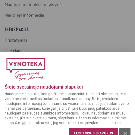
Naudojimosi ir pirkimo taisyklės
Naudinga informacija
INFORMACIJA
Pristatymas
Tiekėjams
Karjera
Dažniausiai užduodami klausimai
Šioje svetainėje naudojami slapukai
Dėmesio!
Alkoholinius gėrimus gali įsigyti tik asmenys,
Naudojame slapukus, kad galėtume suasmeninti turinį bei skelbimus, teikti
kuriems yra
ne mažiau kaip 20 metų
.
visuomeninės medijos funkcijas ir analizuoti srautą. Be to, svetainės
naudojimo informaciją bendriname su visuomeninės medijos, reklamavimo
ir analizės partneriais, kurie gali ją pridėti prie kitos jūsų pateiktos arba
naudojant paslaugas surinktos informacijos. Toliau naudodamiesi mūsų
svetaine, jūs sutinkate su mūsų slapukais. Uždarius informacinį sutikimo
langą X mygtuku traktuosite, jog sutinkate tik su privalomais slapukais.
© 2025 VYNOTEKA - Visos teisės saugomos
LEISTI VISUS SLAPUKUS