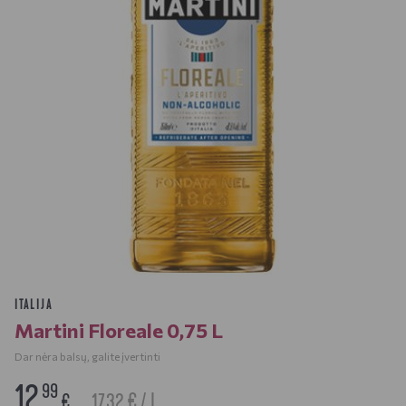
ITALIJA
Martini Floreale 0,75 L
Dar nėra balsų, galite įvertinti
12
99
17.32 € / L
€