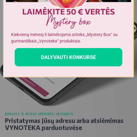
Kiekvieną mėnesį 3 laimėtojams atiteks „Mystery Box“ su
gurmaniškais „Vynoteka“ produktais.
DALYVAUTI KONKURSE
PAPRASTA IR PATOGU APSIPIRKTI INTERNETU
Pristatymas Jūsų adresu arba atsiėmimas
VYNOTEKA parduotuvėse