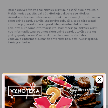
Realios prekės išvaizda gali šiek tiek skirtis nuo esančios nuotraukoje.
Prekės, kurias gausite, gali būti kitokioje pakuotėje bei kitokios
išvaizdos ar formos. Informacija produkto aprašyme, kuri pateikiama
elektroninėje parduotuvėje, yra bendro pobūdžio, todėl nėra tapati
informacijai, nurodomai ant produkto pakuotės. Ant produkto
pakuotės nurodoma informacija yra išsamesnė ir gali šiek tiek skirtis
nuo informacijos, nurodomos elektroninėje parduotuvėje pateiktų
prekių aprašymuose. Visada rekomenduojame perskaityti ir
vadovautis informacija, esančia ant prekės pakuotės. Akcijinių prekių
kiekis yra ribotas.
Dėmesio!
Alkoholinius gėrimus gali įsigyti tik asmenys,
kuriems yra
ne mažiau kaip 20 metų
.