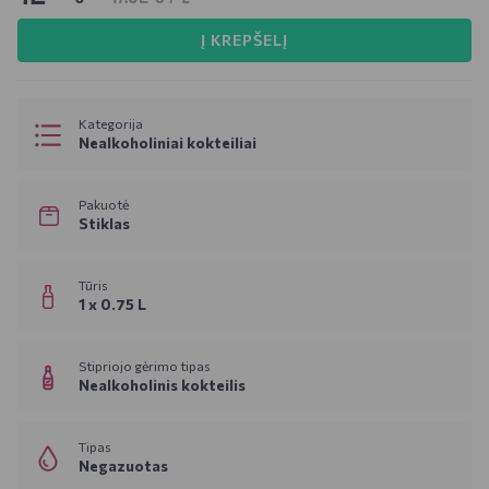
Į KREPŠELĮ
Kategorija
Nealkoholiniai kokteiliai
Pakuotė
Stiklas
Tūris
1 x 0.75 L
Stipriojo gėrimo tipas
Nealkoholinis kokteilis
Tipas
Negazuotas