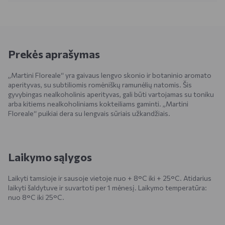
Prekės aprašymas
„Martini Floreale“ yra gaivaus lengvo skonio ir botaninio aromato
aperityvas, su subtiliomis romėniškų ramunėlių natomis. Šis
gyvybingas nealkoholinis aperityvas, gali būti vartojamas su toniku
arba kitiems nealkoholiniams kokteiliams gaminti. „Martini
Floreale“ puikiai dera su lengvais sūriais užkandžiais.
Laikymo sąlygos
Laikyti tamsioje ir sausoje vietoje nuo + 8°C iki + 25°C. Atidarius
laikyti šaldytuve ir suvartoti per 1 mėnesį. Laikymo temperatūra:
nuo 8°C iki 25°C.