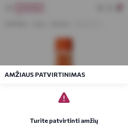
0
VYNOTEKA
Vynas
Vermutas
Martini Fiero 1 L
AMŽIAUS PATVIRTINIMAS
Turite patvirtinti amžių