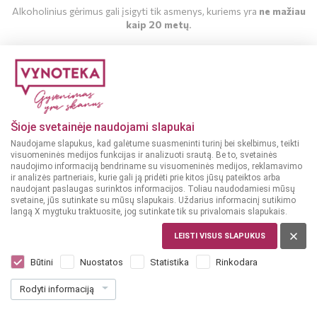
Alkoholinius gėrimus gali įsigyti tik asmenys, kuriems yra
ne mažiau
kaip 20 metų
.
MAN YRA 20 METŲ
MAN NĖRA 20 METŲ
Šioje svetainėje naudojami slapukai
Naudojame slapukus, kad galėtume suasmeninti turinį bei skelbimus, teikti
visuomeninės medijos funkcijas ir analizuoti srautą. Be to, svetainės
naudojimo informaciją bendriname su visuomeninės medijos, reklamavimo
ir analizės partneriais, kurie gali ją pridėti prie kitos jūsų pateiktos arba
naudojant paslaugas surinktos informacijos. Toliau naudodamiesi mūsų
svetaine, jūs sutinkate su mūsų slapukais. Uždarius informacinį sutikimo
langą X mygtuku traktuosite, jog sutinkate tik su privalomais slapukais.
ITALIJA
LEISTI VISUS SLAPUKUS
Martini Fiero 1 L
Dar nėra balsų, galite įvertinti
Būtini
Nuostatos
Statistika
Rinkodara
16
99
Rodyti informaciją
16.99 € / L
€