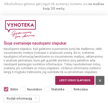
Alkoholinius gėrimus gali įsigyti tik asmenys, kuriems yra
ne mažiau
kaip 20 metų
.
MAN YRA 20 METŲ
MAN NĖRA 20 METŲ
Šioje svetainėje naudojami slapukai
Naudojame slapukus, kad galėtume suasmeninti turinį bei skelbimus, teikti
visuomeninės medijos funkcijas ir analizuoti srautą. Be to, svetainės
naudojimo informaciją bendriname su visuomeninės medijos, reklamavimo
ir analizės partneriais, kurie gali ją pridėti prie kitos jūsų pateiktos arba
naudojant paslaugas surinktos informacijos. Toliau naudodamiesi mūsų
svetaine, jūs sutinkate su mūsų slapukais. Uždarius informacinį sutikimo
langą X mygtuku traktuosite, jog sutinkate tik su privalomais slapukais.
LEISTI VISUS SLAPUKUS
Būtini
Nuostatos
Statistika
Rinkodara
Rodyti informaciją