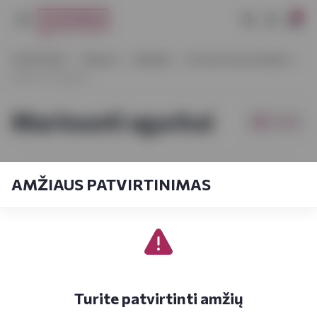
0
VYNOTEKA
Maistas
Bakalėja
Konservuoti produktai
Marinuoti agurkai
Marinuoti agurkai
Filtrai
AMŽIAUS PATVIRTINIMAS
Turite patvirtinti amžių