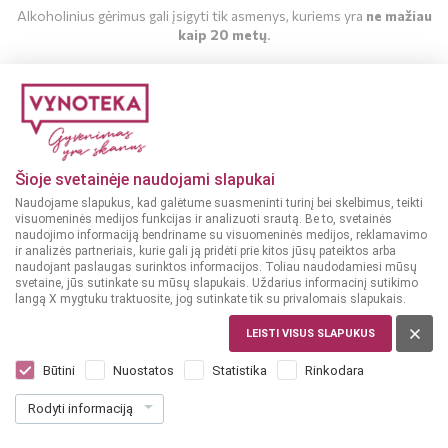
Alkoholinius gėrimus gali įsigyti tik asmenys, kuriems yra
ne mažiau
kaip 20 metų
.
MAN YRA 20 METŲ
MAN NĖRA 20 METŲ
Šioje svetainėje naudojami slapukai
Naudojame slapukus, kad galėtume suasmeninti turinį bei skelbimus, teikti
visuomeninės medijos funkcijas ir analizuoti srautą. Be to, svetainės
naudojimo informaciją bendriname su visuomeninės medijos, reklamavimo
ir analizės partneriais, kurie gali ją pridėti prie kitos jūsų pateiktos arba
naudojant paslaugas surinktos informacijos. Toliau naudodamiesi mūsų
svetaine, jūs sutinkate su mūsų slapukais. Uždarius informacinį sutikimo
langą X mygtuku traktuosite, jog sutinkate tik su privalomais slapukais.
LEISTI VISUS SLAPUKUS
ISPANIJA, ALICANTE
Marina Alta Blanco 0,75 L
Būtini
Nuostatos
Statistika
Rinkodara
(4)
Rodyti informaciją
10
99
14.65 € / L
€