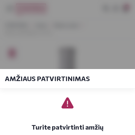
0
VYNOTEKA
Vynas
Ramus vynas
Marina Alta Blanco 0,75 L
AMŽIAUS PATVIRTINIMAS
Turite patvirtinti amžių