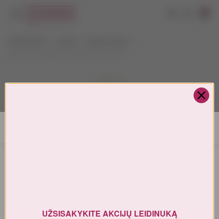
0
VYNOTEKA
Vynas
Ramus vynas
Maori Bay Semillon Chardonnay 0,75 l
AMŽIAUS PATVIRTINIMAS
Turite patvirtinti amžių
UŽSISAKYKITE AKCIJŲ LEIDINUKĄ