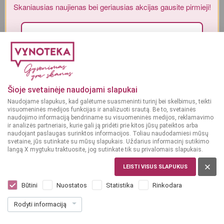
Skaniausias naujienas bei geriausias akcijas gausite pirmieji!
Alkoholinius gėrimus gali įsigyti tik asmenys, kuriems yra
ne mažiau
kaip 20 metų
.
MAN YRA 20 METŲ
Sutinku su„Vynoteka“
privatumo politika
.
Paspausdamas patvirtinu, kad sutinku, kad mano duomenys būtų tvarkomi tiesioginės rinkodaros
MAN NĖRA 20 METŲ
tikslu ir kad esu susipažinęs su privatumo politikoje numatytomis tvarkymo sąlygomis*
Šioje svetainėje naudojami slapukai
Naudojame slapukus, kad galėtume suasmeninti turinį bei skelbimus, teikti
PRENUMERUOTI
visuomeninės medijos funkcijas ir analizuoti srautą. Be to, svetainės
naudojimo informaciją bendriname su visuomeninės medijos, reklamavimo
ir analizės partneriais, kurie gali ją pridėti prie kitos jūsų pateiktos arba
naudojant paslaugas surinktos informacijos. Toliau naudodamiesi mūsų
svetaine, jūs sutinkate su mūsų slapukais. Uždarius informacinį sutikimo
langą X mygtuku traktuosite, jog sutinkate tik su privalomais slapukais.
LEISTI VISUS SLAPUKUS
AUSTRALIJA
Maori Bay Semillon Chardonnay 0,75 l
Būtini
Nuostatos
Statistika
Rinkodara
Dar nėra balsų, galite įvertinti
Rodyti informaciją
8
99
11.99 € / L
€