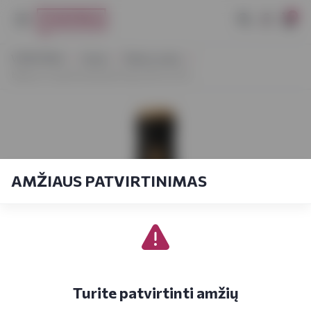
0
VYNOTEKA
Vynas
Ramus vynas
Maison Castel Grenache Pays d'Oc 0,75 l
AMŽIAUS PATVIRTINIMAS
Turite patvirtinti amžių