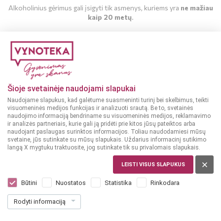
Alkoholinius gėrimus gali įsigyti tik asmenys, kuriems yra
ne mažiau
kaip 20 metų
.
MAN YRA 20 METŲ
MAN NĖRA 20 METŲ
Šioje svetainėje naudojami slapukai
Naudojame slapukus, kad galėtume suasmeninti turinį bei skelbimus, teikti
visuomeninės medijos funkcijas ir analizuoti srautą. Be to, svetainės
naudojimo informaciją bendriname su visuomeninės medijos, reklamavimo
ir analizės partneriais, kurie gali ją pridėti prie kitos jūsų pateiktos arba
naudojant paslaugas surinktos informacijos. Toliau naudodamiesi mūsų
svetaine, jūs sutinkate su mūsų slapukais. Uždarius informacinį sutikimo
langą X mygtuku traktuosite, jog sutinkate tik su privalomais slapukais.
LEISTI VISUS SLAPUKUS
PRANCŪZIJA
Maison Castel Grenache Pays d'Oc 0,75 l
Būtini
Nuostatos
Statistika
Rinkodara
Dar nėra balsų, galite įvertinti
Rodyti informaciją
7
99
10.65 € / L
€