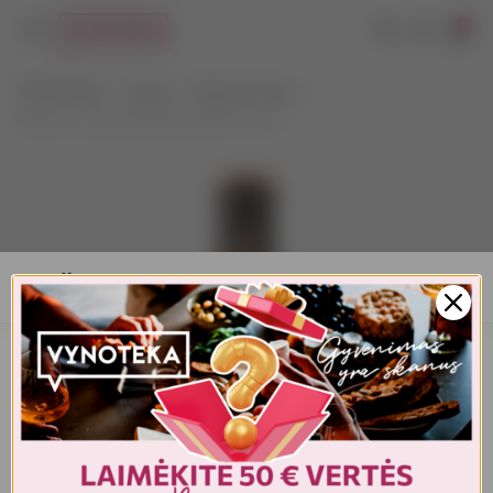
0
VYNOTEKA
Vynas
Ramus vynas
Maison Castel Bordeaux Merlot 0.75 l
AMŽIAUS PATVIRTINIMAS
Turite patvirtinti amžių