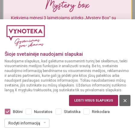
Alkoholinius gėrimus gali įsigyti tik asmenys, kuriems yra
ne mažiau
kaip 20 metų
.
Kiekvieną mėnesį 3 laimėtojams atiteks „Mystery Box“ su
gurmaniškais „Vynoteka“ produktais.
MAN YRA 20 METŲ
DALYVAUTI KONKURSE
MAN NĖRA 20 METŲ
Šioje svetainėje naudojami slapukai
Naudojame slapukus, kad galėtume suasmeninti turinį bei skelbimus, teikti
visuomeninės medijos funkcijas ir analizuoti srautą. Be to, svetainės
naudojimo informaciją bendriname su visuomeninės medijos, reklamavimo
ir analizės partneriais, kurie gali ją pridėti prie kitos jūsų pateiktos arba
naudojant paslaugas surinktos informacijos. Toliau naudodamiesi mūsų
svetaine, jūs sutinkate su mūsų slapukais. Uždarius informacinį sutikimo
langą X mygtuku traktuosite, jog sutinkate tik su privalomais slapukais.
LEISTI VISUS SLAPUKUS
PRANCŪZIJA
Maison Castel Bordeaux Merlot 0.75 l
Būtini
Nuostatos
Statistika
Rinkodara
Dar nėra balsų, galite įvertinti
Rodyti informaciją
8
99
11.99 € / L
€