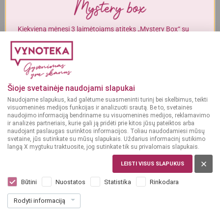
Alkoholinius gėrimus gali įsigyti tik asmenys, kuriems yra
ne mažiau
kaip 20 metų
.
Kiekvieną mėnesį 3 laimėtojams atiteks „Mystery Box“ su
gurmaniškais „Vynoteka“ produktais.
MAN YRA 20 METŲ
DALYVAUTI KONKURSE
MAN NĖRA 20 METŲ
Šioje svetainėje naudojami slapukai
Naudojame slapukus, kad galėtume suasmeninti turinį bei skelbimus, teikti
visuomeninės medijos funkcijas ir analizuoti srautą. Be to, svetainės
naudojimo informaciją bendriname su visuomeninės medijos, reklamavimo
ir analizės partneriais, kurie gali ją pridėti prie kitos jūsų pateiktos arba
naudojant paslaugas surinktos informacijos. Toliau naudodamiesi mūsų
svetaine, jūs sutinkate su mūsų slapukais. Uždarius informacinį sutikimo
langą X mygtuku traktuosite, jog sutinkate tik su privalomais slapukais.
LEISTI VISUS SLAPUKUS
ITALIJA
Luxardo Aperitivo 1 L
Būtini
Nuostatos
Statistika
Rinkodara
Dar nėra balsų, galite įvertinti
Rodyti informaciją
14
99
14.99 € / L
€