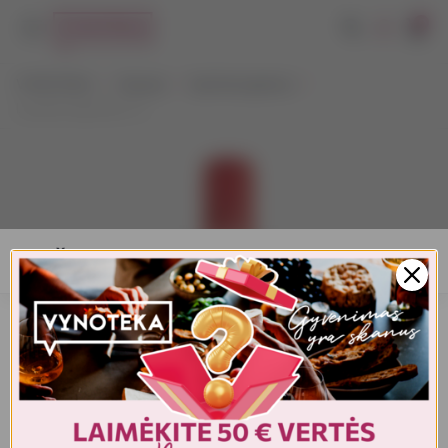
0
VYNOTEKA
Stiprieji
Spiritiniai gėrimai
Luxardo Aperitivo 1 L
AMŽIAUS PATVIRTINIMAS
Turite patvirtinti amžių