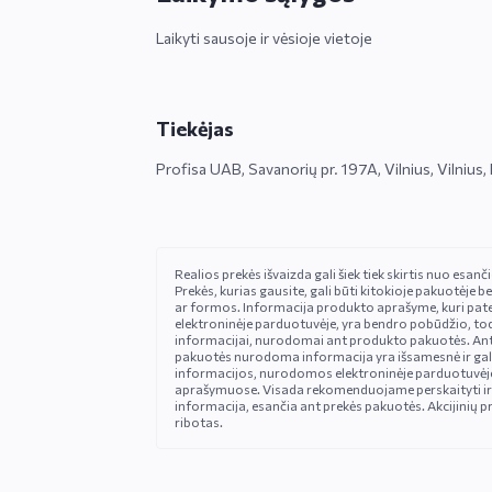
Laikyti sausoje ir vėsioje vietoje
Tiekėjas
Profisa UAB, Savanorių pr. 197A, Vilnius, Vilnius,
Realios prekės išvaizda gali šiek tiek skirtis nuo esan
Prekės, kurias gausite, gali būti kitokioje pakuotėje be
ar formos. Informacija produkto aprašyme, kuri pat
elektroninėje parduotuvėje, yra bendro pobūdžio, tod
informacijai, nurodomai ant produkto pakuotės. An
pakuotės nurodoma informacija yra išsamesnė ir gali š
informacijos, nurodomos elektroninėje parduotuvėje
aprašymuose. Visada rekomenduojame perskaityti ir
informacija, esančia ant prekės pakuotės. Akcijinių pr
ribotas.