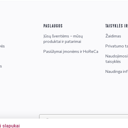
PASLAUGOS
TAISYKLĖS I
Jūsų šventėms – mūsų
Žaidimas
produktai ir patarimai
vės
Privatumo ta
Pasiūlymai įmonėms ir HoReCa
Naudojimosi 
taisyklės
is
Naudinga inf
Dėmesio!
Alkoholinius gėrimus gali įsigyti
i slapukai