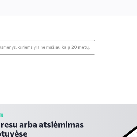
k asmenys, kuriems yra
ne mažiau kaip 20 metų
.
TU
dresu arba atsiėmimas
tuvėse