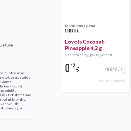
Kramtomoji guma
TURKIJA
Love is Coconut-
 Lietuva
Pineapple 4,2 g
Dar nėra balsų, galite įvertinti
0
12
€
28.57 € / Kg
čios nuotraukoje.
i kitokios išvaizdos
eikiama
TIK PARDUOTUVĖSE
ėl nėra tapati
t produkto
iek tiek skirtis nuo
 pateiktų prekių
 vadovautis
ekių kiekis yra