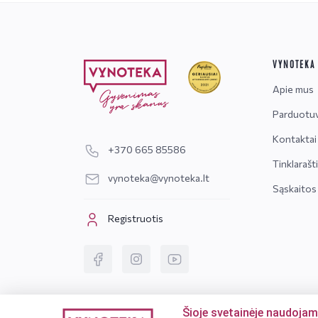
VYNOTEKA
Apie mus
Parduotu
Kontaktai
+370 665 85586
Tinklarašt
vynoteka@vynoteka.lt
Sąskaitos
Registruotis
Šioje svetainėje naudojam