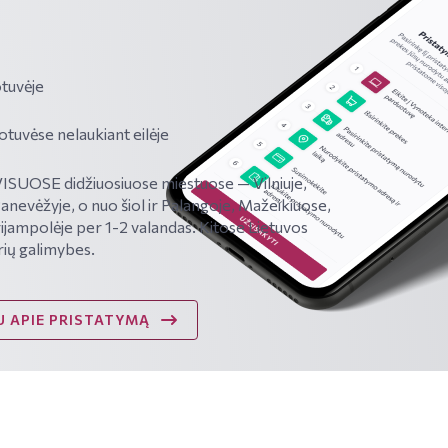
tuvėje
vėse nelaukiant eilėje
SUOSE didžiuosiuose miestuose — Vilniuje,
Panevėžyje, o nuo šiol ir Palangoje, Mažeikiuose,
ijampolėje per 1-2 valandas. Kitose Lietuvos
rių galimybes.
 APIE PRISTATYMĄ