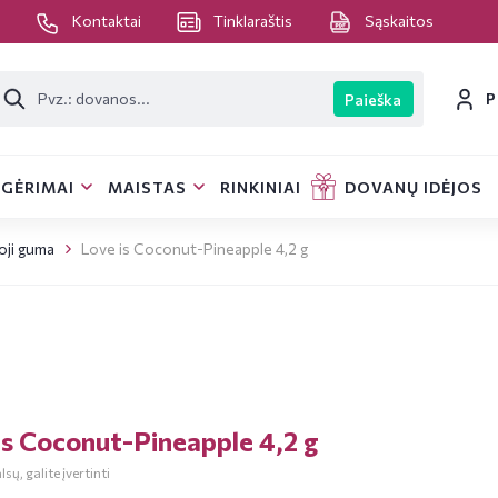
s
Kontaktai
Tinklaraštis
Sąskaitos
P
Paieška
GĖRIMAI
MAISTAS
RINKINIAI
DOVANŲ IDĖJOS
ji guma
Love is Coconut-Pineapple 4,2 g
is Coconut-Pineapple 4,2 g
sų, galite įvertinti