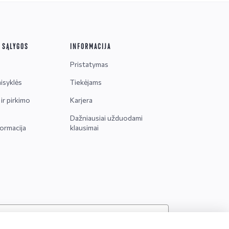
R SĄLYGOS
INFORMACIJA
Pristatymas
isyklės
Tiekėjams
ir pirkimo
Karjera
Dažniausiai užduodami
ormacija
klausimai
 tik asmenys, kuriems yra
ne mažiau kaip 20 metų
.
Labas - klausk. 🙃