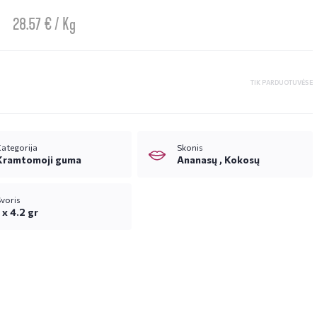
28.57 € / Kg
TIK PARDUOTUVĖSE
ategorija
Skonis
Kramtomoji guma
Ananasų ,
Kokosų
voris
 x 4.2 gr