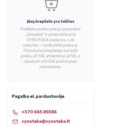
Jūsų krepšelis yra tuščias
Pridėkite prekes prie jų spausdami
„Į krepšelį“ ir prisijunkite prie
VYNOTEKA paskyros, o jei
neturite — susikurkite paskyrą.
Pristatymui krepšelyje turi būti
prekių už 15€, atsiėmimui už 5€, o
užsakant virš 50€ pristatymas
nemokamas.
Pagalba el. parduotuvėje
+370 665 85586
vynoteka@vynoteka.lt