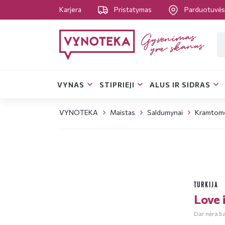
Karjera
Pristatymas
Parduotuvė
VYNAS
STIPRIEJI
ALUS IR SIDRAS
VYNOTEKA
Maistas
Saldumynai
Kramtomo
TURKIJA
Love 
Dar nėra bal