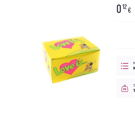
0
12
€
K
S
1