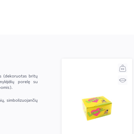
s (dekoruotas britų
imylėjėlių porelę su
lbomis).
ių, simbolizuojančių