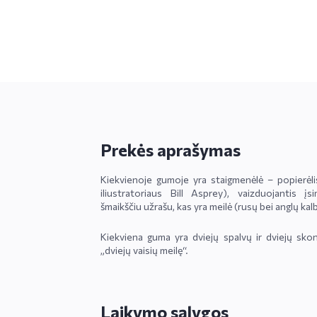
Prekės aprašymas
Kiekvienoje gumoje yra staigmenėlė – popierėli
iliustratoriaus Bill Asprey), vaizduojantis įs
šmaikščiu užrašu, kas yra meilė (rusų bei anglų ka
Kiekviena guma yra dviejų spalvų ir dviejų skon
„dviejų vaisių meilę“.
Laikymo sąlygos