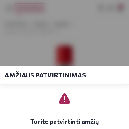
0
VYNOTEKA
Stiprieji
Degtinė
Lithuanian Vodka Originali 0,7 l
AMŽIAUS PATVIRTINIMAS
Turite patvirtinti amžių