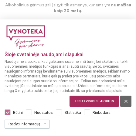
Alkoholinius gėrimus gali įsigyti tik asmenys, kuriems yra
ne mažiau
kaip 20 metų
.
MAN YRA 20 METŲ
MAN NĖRA 20 METŲ
Šioje svetainėje naudojami slapukai
Naudojame slapukus, kad galėtume suasmeninti turinį bei skelbimus, teikti
visuomeninės medijos funkcijas ir analizuoti srautą. Be to, svetainės
naudojimo informaciją bendriname su visuomeninės medijos, reklamavimo
ir analizės partneriais, kurie gali ją pridėti prie kitos jūsų pateiktos arba
naudojant paslaugas surinktos informacijos. Toliau naudodamiesi mūsų
svetaine, jūs sutinkate su mūsų slapukais. Uždarius informacinį sutikimo
langą X mygtuku traktuosite, jog sutinkate tik su privalomais slapukais.
LEISTI VISUS SLAPUKUS
LIETUVA
Lithuanian Vodka Originali 0,7 l
Būtini
Nuostatos
Statistika
Rinkodara
Dar nėra balsų, galite įvertinti
Rodyti informaciją
14
99
21.41 € / L
€