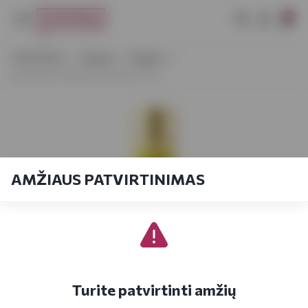
0
VYNOTEKA
Stiprieji
Degtinė
Lithuanian Vodka Gold Lemon 0,5 l
AMŽIAUS PATVIRTINIMAS
Turite patvirtinti amžių