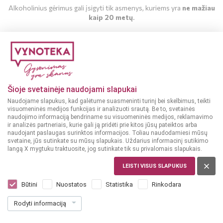
Alkoholinius gėrimus gali įsigyti tik asmenys, kuriems yra
ne mažiau
kaip 20 metų
.
MAN YRA 20 METŲ
MAN NĖRA 20 METŲ
Šioje svetainėje naudojami slapukai
Naudojame slapukus, kad galėtume suasmeninti turinį bei skelbimus, teikti
visuomeninės medijos funkcijas ir analizuoti srautą. Be to, svetainės
naudojimo informaciją bendriname su visuomeninės medijos, reklamavimo
ir analizės partneriais, kurie gali ją pridėti prie kitos jūsų pateiktos arba
naudojant paslaugas surinktos informacijos. Toliau naudodamiesi mūsų
svetaine, jūs sutinkate su mūsų slapukais. Uždarius informacinį sutikimo
langą X mygtuku traktuosite, jog sutinkate tik su privalomais slapukais.
LEISTI VISUS SLAPUKUS
LIETUVA
Lithuanian Vodka Gold Lemon 0,5 l
Būtini
Nuostatos
Statistika
Rinkodara
Dar nėra balsų, galite įvertinti
Rodyti informaciją
11
49
22.98 € / L
€