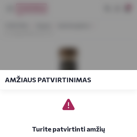
0
VYNOTEKA
Stiprieji
Spiritiniai gėrimai
LF Grappa Riserva 3Y 0,7 l
AMŽIAUS PATVIRTINIMAS
Turite patvirtinti amžių