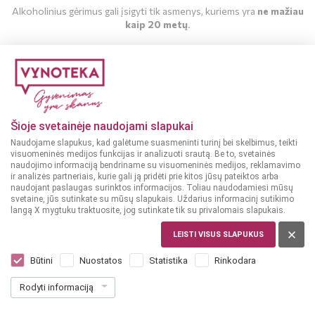
Alkoholinius gėrimus gali įsigyti tik asmenys, kuriems yra
ne mažiau
kaip 20 metų
.
MAN YRA 20 METŲ
MAN NĖRA 20 METŲ
Šioje svetainėje naudojami slapukai
Naudojame slapukus, kad galėtume suasmeninti turinį bei skelbimus, teikti
visuomeninės medijos funkcijas ir analizuoti srautą. Be to, svetainės
naudojimo informaciją bendriname su visuomeninės medijos, reklamavimo
ir analizės partneriais, kurie gali ją pridėti prie kitos jūsų pateiktos arba
naudojant paslaugas surinktos informacijos. Toliau naudodamiesi mūsų
svetaine, jūs sutinkate su mūsų slapukais. Uždarius informacinį sutikimo
langą X mygtuku traktuosite, jog sutinkate tik su privalomais slapukais.
LEISTI VISUS SLAPUKUS
ITALIJA
LF Grappa Riserva 3Y 0,7 l
Būtini
Nuostatos
Statistika
Rinkodara
Dar nėra balsų, galite įvertinti
Rodyti informaciją
23
99
34.27 € / L
€