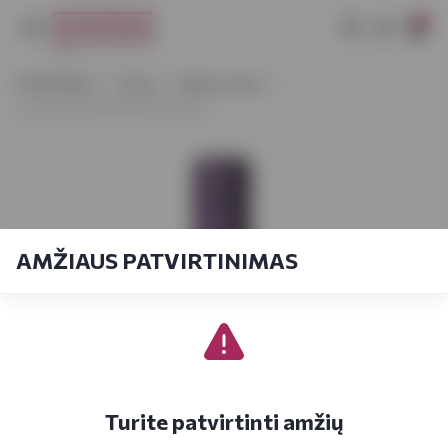
0
VYNOTEKA
Vynas
Ramus vynas
Le Grand Noir Pinot Noir 0,75 l
AMŽIAUS PATVIRTINIMAS
Turite patvirtinti amžių