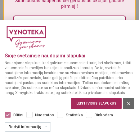
Skaniausias naujienas bei geriausias akcijas gausite
Į KREPŠELĮ
Į KREPŠELĮ
Alkoholinius gėrimus gali įsigyti tik asmenys, kuriems yra
ne mažiau
pirmieji!
kaip 20 metų
.
MAN YRA 20 METŲ
GĖRIMAI
Sutinku su„Vynoteka“
privatumo politika
.
Gėrimų leidinys
MAN NĖRA 20 METŲ
Paspausdamas patvirtinu, kad sutinku, kad mano duomenys būtų tvarkomi tiesioginės
rinkodaros tikslu ir kad esu susipažinęs su privatumo politikoje numatytomis tvarkymo
Šioje svetainėje naudojami slapukai
sąlygomis*
Naudojame slapukus, kad galėtume suasmeninti turinį bei skelbimus, teikti
PERŽIŪRĖTI
visuomeninės medijos funkcijas ir analizuoti srautą. Be to, svetainės
PRENUMERUOTI
naudojimo informaciją bendriname su visuomeninės medijos, reklamavimo
ir analizės partneriais, kurie gali ją pridėti prie kitos jūsų pateiktos arba
naudojant paslaugas surinktos informacijos. Toliau naudodamiesi mūsų
svetaine, jūs sutinkate su mūsų slapukais. Uždarius informacinį sutikimo
langą X mygtuku traktuosite, jog sutinkate tik su privalomais slapukais.
MAISTAS
LEISTI VISUS SLAPUKUS
Maisto leidinys
Būtini
Nuostatos
Statistika
Rinkodara
Rodyti informaciją
PERŽIŪRĖTI