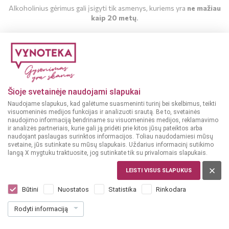
Alkoholinius gėrimus gali įsigyti tik asmenys, kuriems yra
ne mažiau
kaip 20 metų
.
MAN YRA 20 METŲ
MAN NĖRA 20 METŲ
Šioje svetainėje naudojami slapukai
Naudojame slapukus, kad galėtume suasmeninti turinį bei skelbimus, teikti
visuomeninės medijos funkcijas ir analizuoti srautą. Be to, svetainės
naudojimo informaciją bendriname su visuomeninės medijos, reklamavimo
ir analizės partneriais, kurie gali ją pridėti prie kitos jūsų pateiktos arba
naudojant paslaugas surinktos informacijos. Toliau naudodamiesi mūsų
svetaine, jūs sutinkate su mūsų slapukais. Uždarius informacinį sutikimo
langą X mygtuku traktuosite, jog sutinkate tik su privalomais slapukais.
LEISTI VISUS SLAPUKUS
PRANCŪZIJA, CHAMPAGNE
Laurent Lequart Blanc de Blanc 0,75 l
Būtini
Nuostatos
Statistika
Rinkodara
Dar nėra balsų, galite įvertinti
Rodyti informaciją
37
99
50.65 € / L
€