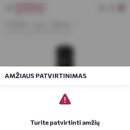
0
VYNOTEKA
Vynas
Šampanas
Laurent Lequart Blanc de Blanc 0,75 l
AMŽIAUS PATVIRTINIMAS
Turite patvirtinti amžių