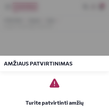
0
VYNOTEKA
Stiprieji
Viskis
Lauder's Finest Ruby Cask 0,05 l
AMŽIAUS PATVIRTINIMAS
Turite patvirtinti amžių