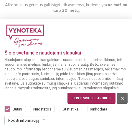
Alkoholinius gėrimus gali įsigyti tik asmenys, kuriems yra
ne mažiau
kaip 20 metų
.
MAN YRA 20 METŲ
MAN NĖRA 20 METŲ
Šioje svetainėje naudojami slapukai
Naudojame slapukus, kad galėtume suasmeninti turinį bei skelbimus, teikti
visuomeninės medijos funkcijas ir analizuoti srautą. Be to, svetainės
naudojimo informaciją bendriname su visuomeninės medijos, reklamavimo
ir analizės partneriais, kurie gali ją pridėti prie kitos jūsų pateiktos arba
naudojant paslaugas surinktos informacijos. Toliau naudodamiesi mūsų
svetaine, jūs sutinkate su mūsų slapukais. Uždarius informacinį sutikimo
langą X mygtuku traktuosite, jog sutinkate tik su privalomais slapukais.
LEISTI VISUS SLAPUKUS
DIDŽIOJI BRITANIJA
Lauder's Finest Ruby Cask 0,05 l
Būtini
Nuostatos
Statistika
Rinkodara
Dar nėra balsų, galite įvertinti
Rodyti informaciją
4
19
83.80 € / L
€