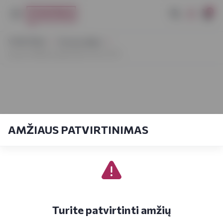
0
VYNOTEKA
Dovanų idėjos
Lanson White Label Demi-Sec 0,75 l
AMŽIAUS PATVIRTINIMAS
Turite patvirtinti amžių