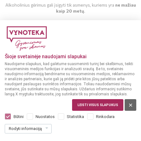
Alkoholinius gėrimus gali įsigyti tik asmenys, kuriems yra
ne mažiau
kaip 20 metų
.
MAN YRA 20 METŲ
MAN NĖRA 20 METŲ
Šioje svetainėje naudojami slapukai
Naudojame slapukus, kad galėtume suasmeninti turinį bei skelbimus, teikti
visuomeninės medijos funkcijas ir analizuoti srautą. Be to, svetainės
naudojimo informaciją bendriname su visuomeninės medijos, reklamavimo
ir analizės partneriais, kurie gali ją pridėti prie kitos jūsų pateiktos arba
naudojant paslaugas surinktos informacijos. Toliau naudodamiesi mūsų
svetaine, jūs sutinkate su mūsų slapukais. Uždarius informacinį sutikimo
langą X mygtuku traktuosite, jog sutinkate tik su privalomais slapukais.
LEISTI VISUS SLAPUKUS
PRANCŪZIJA, CHAMPAGNE
Lanson White Label Demi-Sec 0,75 l
Būtini
Nuostatos
Statistika
Rinkodara
Dar nėra balsų, galite įvertinti
Rodyti informaciją
49
99
66.65 € / L
€