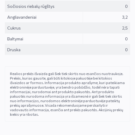
Sočiosios riebalų rūgštys
0
Angliavandeniai
3,2
Cukrus
2,5
Baltymai
0
Druska
0
Realios prekės išvaizda gali šiek tiek skirtis nuo esančios nuotraukoje.
Prekės, kurias gausite, gali būti kitokioje pakuotėje bei kitokios
išvaizdos ar formos. Informacija produkto aprašyme, kuri pateikiama
elektroninėje parduotuvėje, yra bendro pobūdžio, todėl nėra tapati
informacijai, nurodomai ant produkto pakuotės. Ant produkto
pakuotės nurodoma informacija yra išsamesnė ir gali šiek tiek skirtis
nuo informacijos, nurodomos elektroninėje parduotuvėje pateiktų
prekių aprašymuose. Visada rekomenduojame perskaityti ir
vadovautis informacija, esančia ant prekės pakuotės. Akcijinių prekių
kiekis yra ribotas.