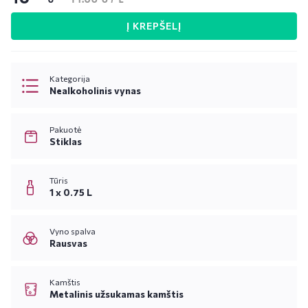
Į KREPŠELĮ
Kategorija
Nealkoholinis vynas
Pakuotė
Stiklas
Tūris
1 x 0.75 L
Vyno spalva
Rausvas
Kamštis
Metalinis užsukamas kamštis