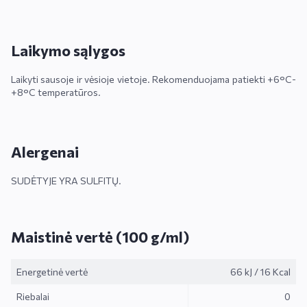
Laikymo sąlygos
Laikyti sausoje ir vėsioje vietoje. Rekomenduojama patiekti +6°C-
+8°C temperatūros.
Alergenai
SUDĖTYJE YRA SULFITŲ.
Maistinė vertė (100 g/ml)
Energetinė vertė
66 kJ
/
16 Kcal
Riebalai
0