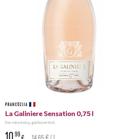
PRANCŪZIJA
La Galiniere Sensation 0,75 l
Dar nėra balsų, galite įvertinti
10
99
14.65 € / L
€