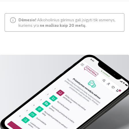
Dėmesio!
Alkoholinius gėrimus gali įsigyti tik asmenys,
kuriems yra
ne mažiau kaip 20 metų
.