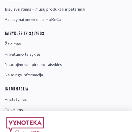
Jūsų šventėms – mūsų produktai ir patarimai
Pasiūlymai įmonėms ir HoReCa
TAISYKLĖS IR SĄLYGOS
Žaidimas
Privatumo taisyklės
Naudojimosi ir pirkimo taisyklės
Naudinga informacija
INFORMACIJA
Pristatymas
Tiekėjams
Karjera
Dažniausiai užduodami klausimai