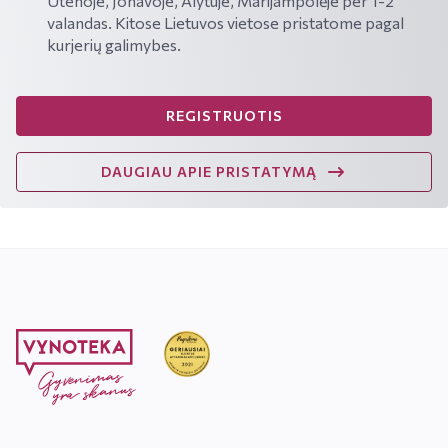
Utenoje, Jonavoje, Alytuje, Marijampolėje per 1-2
valandas. Kitose Lietuvos vietose pristatome pagal
kurjerių galimybes.
REGISTRUOTIS
DAUGIAU APIE PRISTATYMĄ