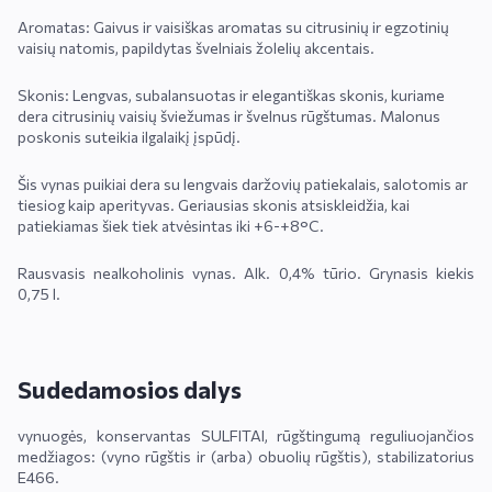
Aromatas: Gaivus ir vaisiškas aromatas su citrusinių ir egzotinių
vaisių natomis, papildytas švelniais žolelių akcentais.
Skonis: Lengvas, subalansuotas ir elegantiškas skonis, kuriame
dera citrusinių vaisių šviežumas ir švelnus rūgštumas. Malonus
poskonis suteikia ilgalaikį įspūdį.
Šis vynas puikiai dera su lengvais daržovių patiekalais, salotomis ar
tiesiog kaip aperityvas. Geriausias skonis atsiskleidžia, kai
patiekiamas šiek tiek atvėsintas iki +6-+8°C.
Rausvasis nealkoholinis vynas. Alk. 0,4% tūrio. Grynasis kiekis
0,75 l.
Sudedamosios dalys
vynuogės, konservantas SULFITAI, rūgštingumą reguliuojančios
medžiagos: (vyno rūgštis ir (arba) obuolių rūgštis), stabilizatorius
E466.