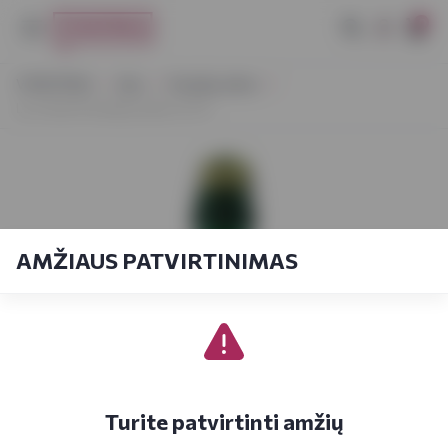
0
VYNOTEKA
Alus
Kriaušių sidras
La Colvert Kriaušių sidras 0,75 l
AMŽIAUS PATVIRTINIMAS
Turite patvirtinti amžių