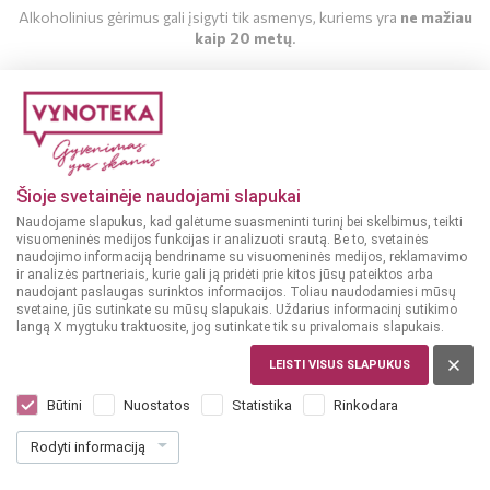
Alkoholinius gėrimus gali įsigyti tik asmenys, kuriems yra
ne mažiau
kaip 20 metų
.
MAN YRA 20 METŲ
MAN NĖRA 20 METŲ
Šioje svetainėje naudojami slapukai
Naudojame slapukus, kad galėtume suasmeninti turinį bei skelbimus, teikti
visuomeninės medijos funkcijas ir analizuoti srautą. Be to, svetainės
naudojimo informaciją bendriname su visuomeninės medijos, reklamavimo
ir analizės partneriais, kurie gali ją pridėti prie kitos jūsų pateiktos arba
naudojant paslaugas surinktos informacijos. Toliau naudodamiesi mūsų
svetaine, jūs sutinkate su mūsų slapukais. Uždarius informacinį sutikimo
langą X mygtuku traktuosite, jog sutinkate tik su privalomais slapukais.
LEISTI VISUS SLAPUKUS
LIETUVA
La Colvert Kriaušių sidras 0,75 l
Būtini
Nuostatos
Statistika
Rinkodara
Dar nėra balsų, galite įvertinti
Rodyti informaciją
4
99
6.65 € / L
€