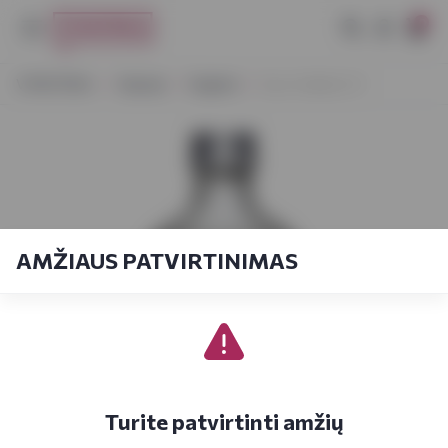
0
VYNOTEKA
Stiprieji
Degtinė
Kyro Vodka 0,7 l
AMŽIAUS PATVIRTINIMAS
Turite patvirtinti amžių