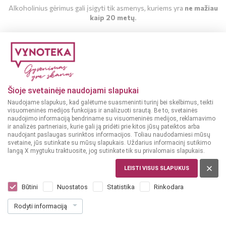
Alkoholinius gėrimus gali įsigyti tik asmenys, kuriems yra
ne mažiau
kaip 20 metų
.
MAN YRA 20 METŲ
MAN NĖRA 20 METŲ
Šioje svetainėje naudojami slapukai
Naudojame slapukus, kad galėtume suasmeninti turinį bei skelbimus, teikti
visuomeninės medijos funkcijas ir analizuoti srautą. Be to, svetainės
naudojimo informaciją bendriname su visuomeninės medijos, reklamavimo
ir analizės partneriais, kurie gali ją pridėti prie kitos jūsų pateiktos arba
naudojant paslaugas surinktos informacijos. Toliau naudodamiesi mūsų
svetaine, jūs sutinkate su mūsų slapukais. Uždarius informacinį sutikimo
langą X mygtuku traktuosite, jog sutinkate tik su privalomais slapukais.
SUOMIJA
Kyro Vodka 0,7 l
LEISTI VISUS SLAPUKUS
Dar nėra balsų, galite įvertinti
Būtini
Nuostatos
Statistika
Rinkodara
19
99
Rodyti informaciją
28.56 € / L
€