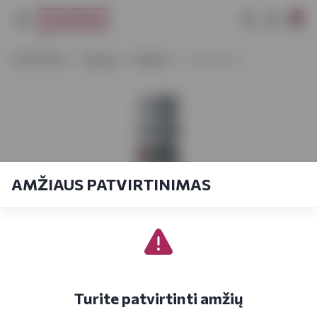
0
VYNOTEKA
Stiprieji
Degtinė
Krupnik 0,5 L
AMŽIAUS PATVIRTINIMAS
Turite patvirtinti amžių