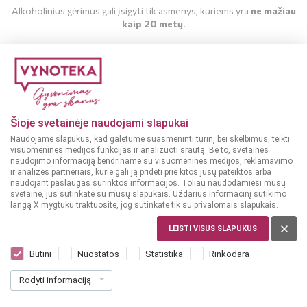
Alkoholinius gėrimus gali įsigyti tik asmenys, kuriems yra
ne mažiau
kaip 20 metų
.
MAN YRA 20 METŲ
MAN NĖRA 20 METŲ
Šioje svetainėje naudojami slapukai
Naudojame slapukus, kad galėtume suasmeninti turinį bei skelbimus, teikti
visuomeninės medijos funkcijas ir analizuoti srautą. Be to, svetainės
naudojimo informaciją bendriname su visuomeninės medijos, reklamavimo
ir analizės partneriais, kurie gali ją pridėti prie kitos jūsų pateiktos arba
naudojant paslaugas surinktos informacijos. Toliau naudodamiesi mūsų
svetaine, jūs sutinkate su mūsų slapukais. Uždarius informacinį sutikimo
langą X mygtuku traktuosite, jog sutinkate tik su privalomais slapukais.
LENKIJA
Krupnik 0,5 L
LEISTI VISUS SLAPUKUS
Dar nėra balsų, galite įvertinti
Būtini
Nuostatos
Statistika
Rinkodara
11
49
Rodyti informaciją
22.98 € / L
€