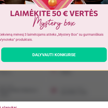
47.84 € / L
€
Turite patvirtinti amžių
Į KREPŠELĮ
Alkoholinius gėrimus gali įsigyti tik asmenys, kuriems yra
ne mažiau
kaip 20 metų
.
iekvieną mėnesį 3 laimėtojams atiteks „Mystery Box“ su gurmaniškais
Vynoteka“ produktais.
ategorija
Stiprumas
AN YRA 20 METŲ
MAN NĖRA 20 ME
DALYVAUTI KONKURSE
Viskis
40 %
ūris
Pakuotė
 x 0.7 L
Stiklas
iskio rūšis
Viskio tipas (šalis)
Blended Malt (Maišytas
Japoniškas viskis
viskis)
i slapukai