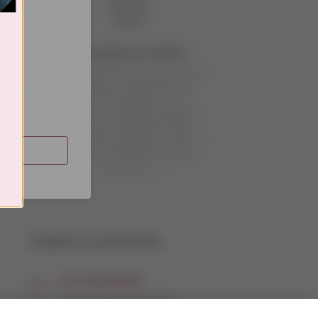
Jūsų krepšelis yra tuščias
Pridėkite prekes prie jų spausdami
„Į krepšelį“ ir prisijunkite prie
VYNOTEKA paskyros, o jei
neturite — susikurkite paskyrą.
Pristatymui krepšelyje turi būti
prekių už 15€, atsiėmimui už 5€, o
TŲ
užsakant virš 50€ pristatymas
nemokamas.
Pagalba el. parduotuvėje
+370 665 85586
vynoteka@vynoteka.lt