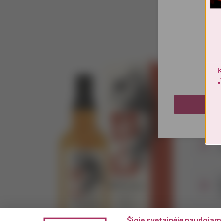
33
49
K
„
K
M
T
1
V
Šioje svetainėje naudojam