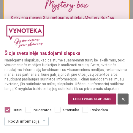
Alkoholinius gėrimus gali įsigyti tik asmenys, kuriems yra
ne mažiau
kaip 20 metų
.
Kiekvieną mėnesį 3 laimėtojams atiteks „Mystery Box“ su
gurmaniškais „Vynoteka“ produktais.
MAN YRA 20 METŲ
DALYVAUTI KONKURSE
MAN NĖRA 20 METŲ
Šioje svetainėje naudojami slapukai
Naudojame slapukus, kad galėtume suasmeninti turinį bei skelbimus, teikti
visuomeninės medijos funkcijas ir analizuoti srautą. Be to, svetainės
naudojimo informaciją bendriname su visuomeninės medijos, reklamavimo
ir analizės partneriais, kurie gali ją pridėti prie kitos jūsų pateiktos arba
naudojant paslaugas surinktos informacijos. Toliau naudodamiesi mūsų
svetaine, jūs sutinkate su mūsų slapukais. Uždarius informacinį sutikimo
langą X mygtuku traktuosite, jog sutinkate tik su privalomais slapukais.
LIETUVA
Konig Stadter 0,5 L
LEISTI VISUS SLAPUKUS
Dar nėra balsų, galite įvertinti
Būtini
Nuostatos
Statistika
Rinkodara
0
99
Rodyti informaciją
1.98 € / L
€