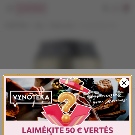
0
VYNOTEKA
Alus
Šviesus alus
Konig Stadter 0,5 L
AMŽIAUS PATVIRTINIMAS
Turite patvirtinti amžių