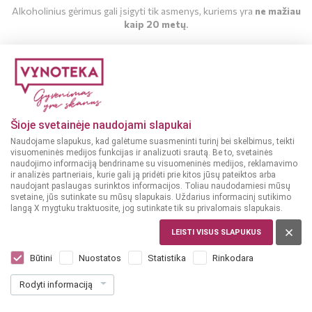
Alkoholinius gėrimus gali įsigyti tik asmenys, kuriems yra
ne mažiau
kaip 20 metų
.
MAN YRA 20 METŲ
MAN NĖRA 20 METŲ
Šioje svetainėje naudojami slapukai
Naudojame slapukus, kad galėtume suasmeninti turinį bei skelbimus, teikti
visuomeninės medijos funkcijas ir analizuoti srautą. Be to, svetainės
naudojimo informaciją bendriname su visuomeninės medijos, reklamavimo
Kitos prekės
Kitos prekės
ir analizės partneriais, kurie gali ją pridėti prie kitos jūsų pateiktos arba
KINIJA
INDIJA
naudojant paslaugas surinktos informacijos. Toliau naudodamiesi mūsų
svetaine, jūs sutinkate su mūsų slapukais. Uždarius informacinį sutikimo
Squishy Butter Small
Himalaya Party Smart
langą X mygtuku traktuosite, jog sutinkate tik su privalomais slapukais.
Žaislas 1 vnt.
Maisto papildas 30 g
LEISTI VISUS SLAPUKUS
Dar nėra balsų, galite įvertinti
Dar nėra balsų, galite įvertinti
Būtini
Nuostatos
Statistika
Rinkodara
6
0
49
99
€
€
Rodyti informaciją
33.00 € / Kg
Į KREPŠELĮ