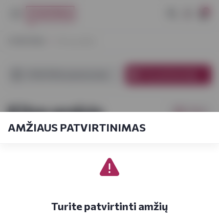
0
VYNOTEKA
Kitos prekės
VYNOTEKA parduotuvėse
El. parduotuvėje
Kitos prekės
Filtrai
AMŽIAUS PATVIRTINIMAS
Pagal kainą
1-3
iš
3
Turite patvirtinti amžių