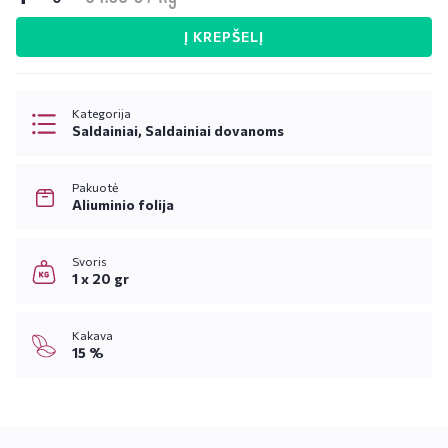
Į KREPŠELĮ
Kategorija
Saldainiai, Saldainiai dovanoms
Pakuotė
Aliuminio folija
Svoris
1 x 20 gr
Kakava
15 %