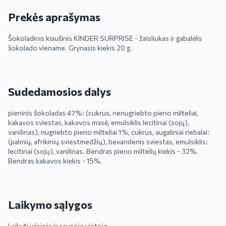
Prekės aprašymas
Šokoladinis kiaušinis KINDER SURPRISE - žaisliukas ir gabalėlis
šokolado viename. Grynasis kiekis 20 g.
Sudedamosios dalys
pieninis šokoladas 47%: (cukrus, nenugriebto pieno milteliai,
kakavos sviestas, kakavos masė, emulsiklis lecitinai (sojų),
vanilinas), nugriebto pieno milteliai 1%, cukrus, augaliniai riebalai:
(palmių, afrikinių sviestmedžių), bevandenis sviestas, emulsiklis:
lecitinai (sojų), vanilinas. Bendras pieno miltelių kiekis - 32%.
Bendras kakavos kiekis - 15%.
Laikymo sąlygos
Laikyti vėsioje ir sausoje vietoje.