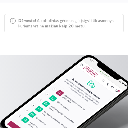
Dėmesio!
Alkoholinius gėrimus gali įsigyti tik asmenys,
kuriems yra
ne mažiau kaip 20 metų
.