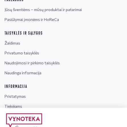
Jūsų šventėms – mūsų produktai ir patarimai
Pasiūlymai įmonėms ir HoReCa
TAISYKLĖS IR SĄLYGOS
Žaidimas
Privatumo taisyklės
Naudojimosi ir pirkimo taisyklės
Naudinga informacija
INFORMACIJA
Pristatymas
Tiekėjams
Karjera
Dažniausiai užduodami klausimai