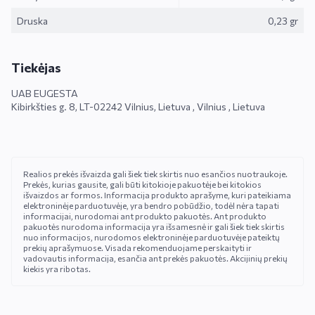
Druska
0,23 gr
Tiekėjas
UAB EUGESTA
Kibirkšties g. 8, LT-02242 Vilnius, Lietuva , Vilnius , Lietuva
Realios prekės išvaizda gali šiek tiek skirtis nuo esančios nuotraukoje.
Prekės, kurias gausite, gali būti kitokioje pakuotėje bei kitokios
išvaizdos ar formos. Informacija produkto aprašyme, kuri pateikiama
elektroninėje parduotuvėje, yra bendro pobūdžio, todėl nėra tapati
informacijai, nurodomai ant produkto pakuotės. Ant produkto
pakuotės nurodoma informacija yra išsamesnė ir gali šiek tiek skirtis
nuo informacijos, nurodomos elektroninėje parduotuvėje pateiktų
prekių aprašymuose. Visada rekomenduojame perskaityti ir
vadovautis informacija, esančia ant prekės pakuotės. Akcijinių prekių
kiekis yra ribotas.