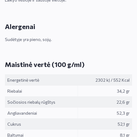
Alergenai
Sudėtyje yra pieno, sojų.
Maistinė vertė (100 g/ml)
Energetinė vertė
2302 kJ
/
552 Kcal
Riebalai
34,2 gr
Sočiosios riebalų rūgštys
22,6 gr
Angliavandeniai
52,3 gr
Cukrus
52,1 gr
Baltymai
8,1 gr