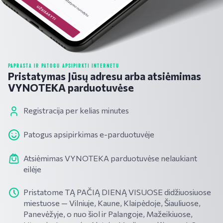
PAPRASTA IR PATOGU APSIPIRKTI INTERNETU
Pristatymas Jūsų adresu arba atsiėmimas
VYNOTEKA parduotuvėse
Registracija per kelias minutes
Patogus apsipirkimas e-parduotuvėje
Atsiėmimas VYNOTEKA parduotuvėse nelaukiant
eilėje
Pristatome TĄ PAČIĄ DIENĄ VISUOSE didžiuosiuose
miestuose — Vilniuje, Kaune, Klaipėdoje, Šiauliuose,
Panevėžyje, o nuo šiol ir Palangoje, Mažeikiuose,