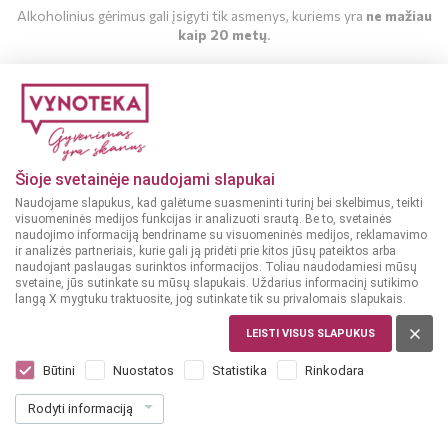
Alkoholinius gėrimus gali įsigyti tik asmenys, kuriems yra
ne mažiau
kaip 20 metų
.
MAN YRA 20 METŲ
MAN NĖRA 20 METŲ
Šioje svetainėje naudojami slapukai
Naudojame slapukus, kad galėtume suasmeninti turinį bei skelbimus, teikti
visuomeninės medijos funkcijas ir analizuoti srautą. Be to, svetainės
naudojimo informaciją bendriname su visuomeninės medijos, reklamavimo
ir analizės partneriais, kurie gali ją pridėti prie kitos jūsų pateiktos arba
naudojant paslaugas surinktos informacijos. Toliau naudodamiesi mūsų
svetaine, jūs sutinkate su mūsų slapukais. Uždarius informacinį sutikimo
langą X mygtuku traktuosite, jog sutinkate tik su privalomais slapukais.
LEISTI VISUS SLAPUKUS
MOLDAVIJA
Kazayak Sauvignon Blanc 0,75 L
Būtini
Nuostatos
Statistika
Rinkodara
Dar nėra balsų, galite įvertinti
Rodyti informaciją
7
49
9.99 € / L
€