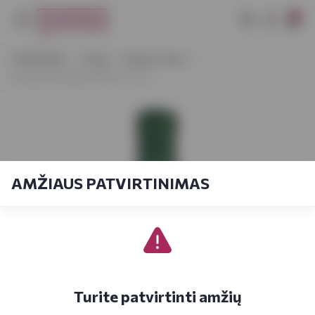
0
VYNOTEKA
Vynas
Ramus vynas
Kazayak Sauvignon Blanc 0,75 L
AMŽIAUS PATVIRTINIMAS
Turite patvirtinti amžių