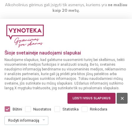
Alkoholinius gėrimus gali įsigyti tik asmenys, kuriems yra
ne mažiau
kaip 20 metų
.
MAN YRA 20 METŲ
MAN NĖRA 20 METŲ
Šioje svetainėje naudojami slapukai
Naudojame slapukus, kad galėtume suasmeninti turinį bei skelbimus, teikti
visuomeninės medijos funkcijas ir analizuoti srautą. Be to, svetainės
naudojimo informaciją bendriname su visuomeninės medijos, reklamavimo
ir analizės partneriais, kurie gali ją pridėti prie kitos jūsų pateiktos arba
naudojant paslaugas surinktos informacijos. Toliau naudodamiesi mūsų
svetaine, jūs sutinkate su mūsų slapukais. Uždarius informacinį sutikimo
langą X mygtuku traktuosite, jog sutinkate tik su privalomais slapukais.
LIETUVA
Kalnapilis Vasaros 0,568 l
LEISTI VISUS SLAPUKUS
Dar nėra balsų, galite įvertinti
Būtini
Nuostatos
Statistika
Rinkodara
1
19
Rodyti informaciją
2.10 € / L
€