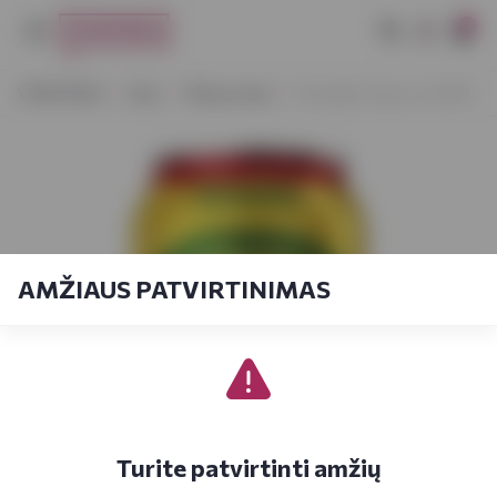
0
VYNOTEKA
Alus
Šviesus alus
Kalnapilis Vasaros 0,568 l
AMŽIAUS PATVIRTINIMAS
Turite patvirtinti amžių