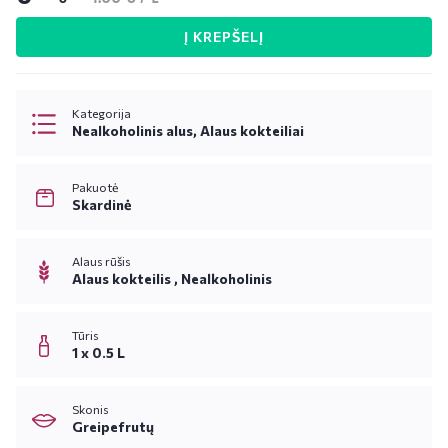
Į KREPŠELĮ
Kategorija
Nealkoholinis alus, Alaus kokteiliai
Pakuotė
Skardinė
Alaus rūšis
Alaus kokteilis ,
Nealkoholinis
Tūris
1 x 0.5 L
Skonis
Greipefrutų