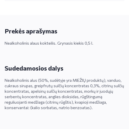
Prekės aprašymas
Nealkoholinis alaus kokteilis. Grynasis kiekis 0,5 l.
Sudedamosios dalys
Nealkoholinis alus (50%, sudėtyje yra MIEŽIŲ produktų), vanduo,
cukraus sirupas, greipfrutų sulčių koncentratas 0,3%, citrinų sulčių
koncentratas, apelsinų sulčių koncentratas, morkų ir juodųjų
serbentų koncentratas, anglies dioksidas, rūgštingumą
reguliuojanti medžiaga (citrinų rūgštis), kvapioji medžiaga,
konservantai: (kalio sorbatas, natrio benzoatas).