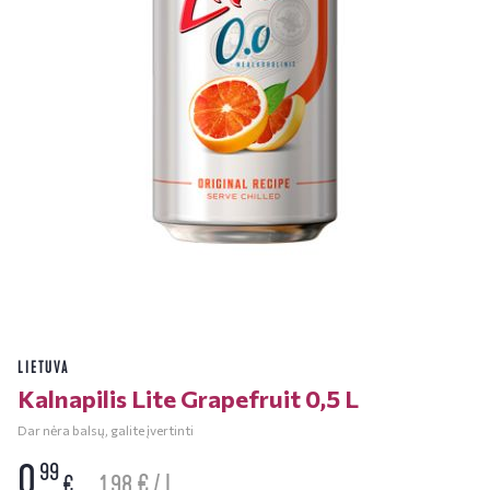
LIETUVA
Kalnapilis Lite Grapefruit 0,5 L
Dar nėra balsų, galite įvertinti
0
99
1.98 € / L
€