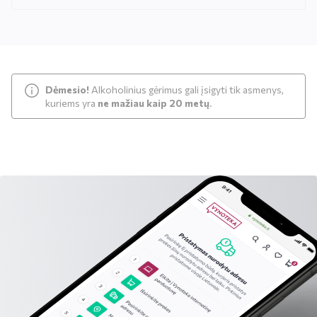
Sutinku su„Vynoteka“
privatumo politika
.
Paspausdamas patvirtinu, kad sutinku, kad mano duomenys būtų tvarkomi tiesioginės rinkodaros
Dėmesio!
Alkoholinius gėrimus gali įsigyti tik asmenys,
tikslu ir kad esu susipažinęs su privatumo politikoje numatytomis tvarkymo sąlygomis*
kuriems yra
ne mažiau kaip 20 metų
.
PRENUMERUOTI