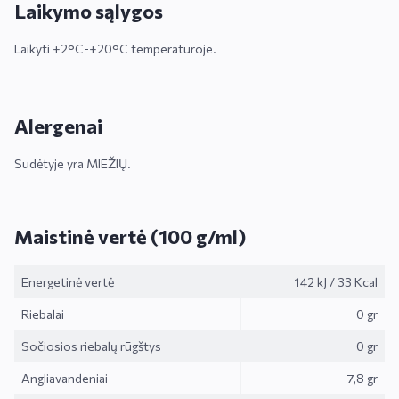
Laikymo sąlygos
Laikyti +2°C-+20°C temperatūroje.
Alergenai
Sudėtyje yra MIEŽIŲ.
Maistinė vertė (100 g/ml)
Energetinė vertė
142 kJ
/
33 Kcal
Riebalai
0 gr
Sočiosios riebalų rūgštys
0 gr
Angliavandeniai
7,8 gr