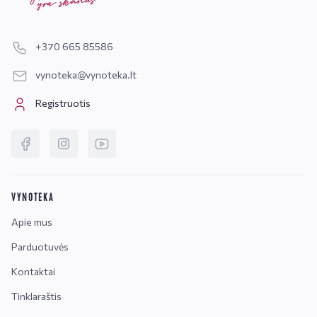
+370 665 85586
vynoteka@vynoteka.lt
Registruotis
VYNOTEKA
Apie mus
Parduotuvės
Kontaktai
Tinklaraštis