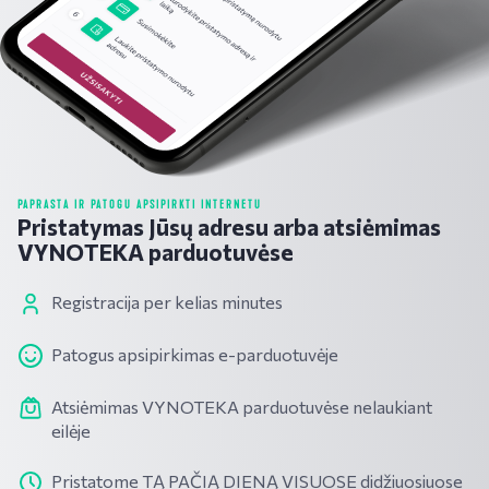
PAPRASTA IR PATOGU APSIPIRKTI INTERNETU
Pristatymas Jūsų adresu arba atsiėmimas
VYNOTEKA parduotuvėse
Registracija per kelias minutes
Patogus apsipirkimas e-parduotuvėje
Atsiėmimas VYNOTEKA parduotuvėse nelaukiant
eilėje
Pristatome TĄ PAČIĄ DIENĄ VISUOSE didžiuosiuose