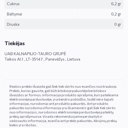
Cukrus
6,2 gr
Baltymai
0,2 gr
Druska
0 gr
Tiekėjas
UAB KALNAPILIO-TAURO GRUPĖ
Taikos Al.1 , LT-35147 , Panevėžys , Lietuva
Realios prekės išvaizda gali šiek tiek skirtis nuo esančios nuotraukoje.
Prekės, kurias gausite, gali būti kitokioje pakuotėje bei kitokios
išvaizdos ar formos. Informacija produkto aprašyme, kuri pateikiama
elektroninėje parduotuvėje, yra bendro pobūdžio, todėl nėra tapati
informacijai, nurodomai ant produkto pakuotės. Ant produkto
pakuotės nurodoma informacija yra išsamesnė ir gali šiek tiek skirtis
nuo informacijos, nurodomos elektroninėje parduotuvėje pateiktų
UŽSISAKYKITE AKCIJŲ LEIDINUKĄ
prekių aprašymuose. Visada rekomenduojame perskaityti ir
Skaniausias naujienas bei geriausias akcijas gausite pirmieji!
vadovautis informacija, esančia ant prekės pakuotės. Akcijinių prekių
kiekis yra ribotas.