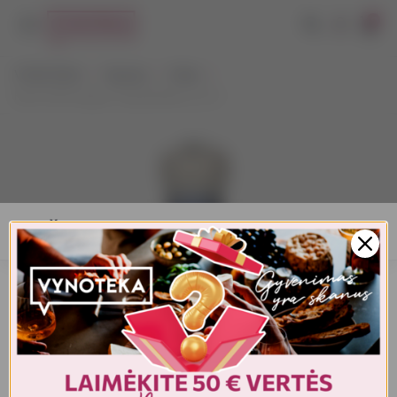
0
VYNOTEKA
Stiprieji
Tekila
KAH 100% Agave Tequila Blanco 0,7 l
AMŽIAUS PATVIRTINIMAS
Turite patvirtinti amžių