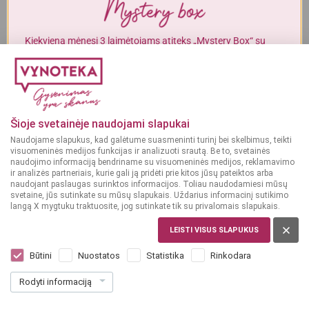
Alkoholinius gėrimus gali įsigyti tik asmenys, kuriems yra
ne mažiau
kaip 20 metų
.
Kiekvieną mėnesį 3 laimėtojams atiteks „Mystery Box“ su
gurmaniškais „Vynoteka“ produktais.
MAN YRA 20 METŲ
DALYVAUTI KONKURSE
MAN NĖRA 20 METŲ
Šioje svetainėje naudojami slapukai
Naudojame slapukus, kad galėtume suasmeninti turinį bei skelbimus, teikti
visuomeninės medijos funkcijas ir analizuoti srautą. Be to, svetainės
naudojimo informaciją bendriname su visuomeninės medijos, reklamavimo
ir analizės partneriais, kurie gali ją pridėti prie kitos jūsų pateiktos arba
naudojant paslaugas surinktos informacijos. Toliau naudodamiesi mūsų
svetaine, jūs sutinkate su mūsų slapukais. Uždarius informacinį sutikimo
langą X mygtuku traktuosite, jog sutinkate tik su privalomais slapukais.
LEISTI VISUS SLAPUKUS
MEKSIKA
KAH 100% Agave Tequila Blanco 0,7 l
Būtini
Nuostatos
Statistika
Rinkodara
Dar nėra balsų, galite įvertinti
Rodyti informaciją
38
99
55.70 € / L
€