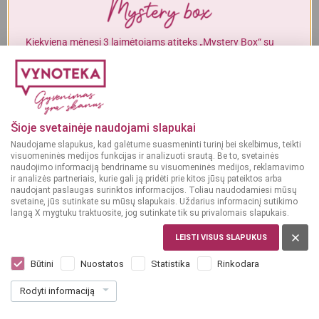
Į KREPŠELĮ
Į KREPŠELĮ
Alkoholinius gėrimus gali įsigyti tik asmenys, kuriems yra
ne mažiau
kaip 20 metų
.
Kiekvieną mėnesį 3 laimėtojams atiteks „Mystery Box“ su
gurmaniškais „Vynoteka“ produktais.
MAN YRA 20 METŲ
DALYVAUTI KONKURSE
GĖRIMAI
Gėrimų leidinys
MAN NĖRA 20 METŲ
Šioje svetainėje naudojami slapukai
Naudojame slapukus, kad galėtume suasmeninti turinį bei skelbimus, teikti
PERŽIŪRĖTI
visuomeninės medijos funkcijas ir analizuoti srautą. Be to, svetainės
naudojimo informaciją bendriname su visuomeninės medijos, reklamavimo
ir analizės partneriais, kurie gali ją pridėti prie kitos jūsų pateiktos arba
naudojant paslaugas surinktos informacijos. Toliau naudodamiesi mūsų
svetaine, jūs sutinkate su mūsų slapukais. Uždarius informacinį sutikimo
langą X mygtuku traktuosite, jog sutinkate tik su privalomais slapukais.
MAISTAS
LEISTI VISUS SLAPUKUS
Maisto leidinys
Būtini
Nuostatos
Statistika
Rinkodara
Rodyti informaciją
PERŽIŪRĖTI