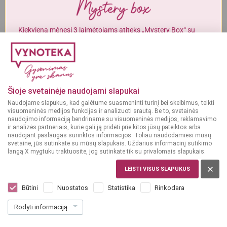
Alkoholinius gėrimus gali įsigyti tik asmenys, kuriems yra
ne mažiau
kaip 20 metų
.
Kiekvieną mėnesį 3 laimėtojams atiteks „Mystery Box“ su
Paslaugos
gurmaniškais „Vynoteka“ produktais.
MAN YRA 20 METŲ
Jūsų šventėms – mūsų produktai ir patarimai
DALYVAUTI KONKURSE
Pasiūlymai įmonėms ir HoReCa
MAN NĖRA 20 METŲ
Šioje svetainėje naudojami slapukai
Naudojame slapukus, kad galėtume suasmeninti turinį bei skelbimus, teikti
visuomeninės medijos funkcijas ir analizuoti srautą. Be to, svetainės
naudojimo informaciją bendriname su visuomeninės medijos, reklamavimo
ir analizės partneriais, kurie gali ją pridėti prie kitos jūsų pateiktos arba
naudojant paslaugas surinktos informacijos. Toliau naudodamiesi mūsų
svetaine, jūs sutinkate su mūsų slapukais. Uždarius informacinį sutikimo
langą X mygtuku traktuosite, jog sutinkate tik su privalomais slapukais.
LEISTI VISUS SLAPUKUS
Būtini
Nuostatos
Statistika
Rinkodara
Rodyti informaciją