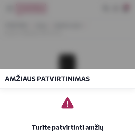
0
VYNOTEKA
Vynas
Likerinis vynas
Justino's Malvasia 10YO 0,75 L
AMŽIAUS PATVIRTINIMAS
Turite patvirtinti amžių