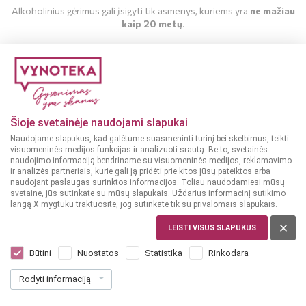
Alkoholinius gėrimus gali įsigyti tik asmenys, kuriems yra
ne mažiau
kaip 20 metų
.
MAN YRA 20 METŲ
MAN NĖRA 20 METŲ
Šioje svetainėje naudojami slapukai
Naudojame slapukus, kad galėtume suasmeninti turinį bei skelbimus, teikti
visuomeninės medijos funkcijas ir analizuoti srautą. Be to, svetainės
naudojimo informaciją bendriname su visuomeninės medijos, reklamavimo
ir analizės partneriais, kurie gali ją pridėti prie kitos jūsų pateiktos arba
naudojant paslaugas surinktos informacijos. Toliau naudodamiesi mūsų
svetaine, jūs sutinkate su mūsų slapukais. Uždarius informacinį sutikimo
langą X mygtuku traktuosite, jog sutinkate tik su privalomais slapukais.
LEISTI VISUS SLAPUKUS
PORTUGALIJA, MADEIRA
Justino's Malvasia 10YO 0,75 L
Būtini
Nuostatos
Statistika
Rinkodara
Dar nėra balsų, galite įvertinti
Rodyti informaciją
33
99
45.32 € / L
€