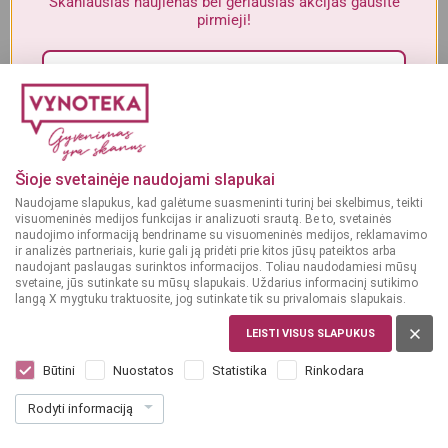
Skaniausias naujienas bei geriausias akcijas gausite
Alkoholinius gėrimus gali įsigyti tik asmenys, kuriems yra
ne mažiau
pirmieji!
kaip 20 metų
.
MAN YRA 20 METŲ
Sutinku su„Vynoteka“
privatumo politika
.
MAN NĖRA 20 METŲ
Paspausdamas patvirtinu, kad sutinku, kad mano duomenys būtų tvarkomi tiesioginės
rinkodaros tikslu ir kad esu susipažinęs su privatumo politikoje numatytomis tvarkymo
Šioje svetainėje naudojami slapukai
sąlygomis*
Naudojame slapukus, kad galėtume suasmeninti turinį bei skelbimus, teikti
visuomeninės medijos funkcijas ir analizuoti srautą. Be to, svetainės
PRENUMERUOTI
naudojimo informaciją bendriname su visuomeninės medijos, reklamavimo
ir analizės partneriais, kurie gali ją pridėti prie kitos jūsų pateiktos arba
naudojant paslaugas surinktos informacijos. Toliau naudodamiesi mūsų
svetaine, jūs sutinkate su mūsų slapukais. Uždarius informacinį sutikimo
langą X mygtuku traktuosite, jog sutinkate tik su privalomais slapukais.
Juodosios alyvuogės
Juodosios alyvuogės
ISPANIJA
ISPANIJA
LEISTI VISUS SLAPUKUS
Excelencia
Excelencia Con Hueso
Deshuesadas 350 g
juodosios alyvuogės su
Būtini
Nuostatos
Statistika
Rinkodara
kauliukais 350 g
Rodyti informaciją
Dar nėra balsų, galite įvertinti
Dar nėra balsų, galite įvertinti
99
79