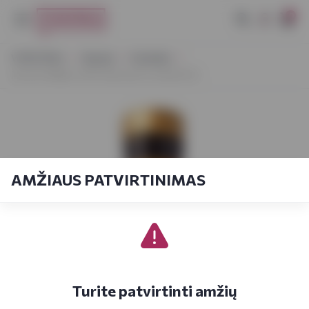
0
VYNOTEKA
Stiprieji
Kokteiliai
Johnnie Walker Old Fashioned Cocktail 0,5 l
AMŽIAUS PATVIRTINIMAS
Turite patvirtinti amžių