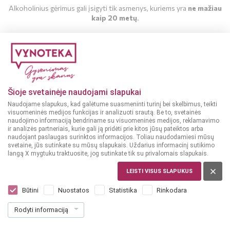
Alkoholinius gėrimus gali įsigyti tik asmenys, kuriems yra
ne mažiau
kaip 20 metų
.
MAN YRA 20 METŲ
MAN NĖRA 20 METŲ
Šioje svetainėje naudojami slapukai
Naudojame slapukus, kad galėtume suasmeninti turinį bei skelbimus, teikti
visuomeninės medijos funkcijas ir analizuoti srautą. Be to, svetainės
naudojimo informaciją bendriname su visuomeninės medijos, reklamavimo
ir analizės partneriais, kurie gali ją pridėti prie kitos jūsų pateiktos arba
naudojant paslaugas surinktos informacijos. Toliau naudodamiesi mūsų
svetaine, jūs sutinkate su mūsų slapukais. Uždarius informacinį sutikimo
langą X mygtuku traktuosite, jog sutinkate tik su privalomais slapukais.
LEISTI VISUS SLAPUKUS
ITALIJA
Johnnie Walker Old Fashioned Cocktail
Būtini
Nuostatos
Statistika
Rinkodara
0,5 l
Rodyti informaciją
Dar nėra balsų, galite įvertinti