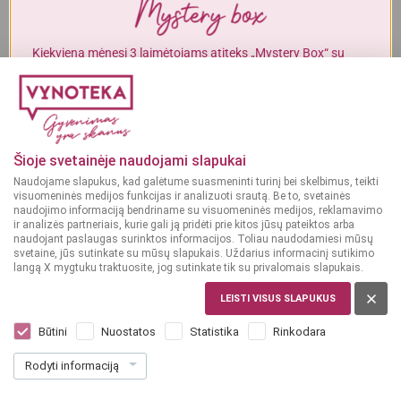
Alkoholinius gėrimus gali įsigyti tik asmenys, kuriems yra
ne mažiau
kaip 20 metų
.
Kiekvieną mėnesį 3 laimėtojams atiteks „Mystery Box“ su
gurmaniškais „Vynoteka“ produktais.
MAN YRA 20 METŲ
DALYVAUTI KONKURSE
MAN NĖRA 20 METŲ
Šioje svetainėje naudojami slapukai
Naudojame slapukus, kad galėtume suasmeninti turinį bei skelbimus, teikti
visuomeninės medijos funkcijas ir analizuoti srautą. Be to, svetainės
naudojimo informaciją bendriname su visuomeninės medijos, reklamavimo
ir analizės partneriais, kurie gali ją pridėti prie kitos jūsų pateiktos arba
naudojant paslaugas surinktos informacijos. Toliau naudodamiesi mūsų
svetaine, jūs sutinkate su mūsų slapukais. Uždarius informacinį sutikimo
langą X mygtuku traktuosite, jog sutinkate tik su privalomais slapukais.
DIDŽIOJI BRITANIJA
John Barr Finest Blend 0,7 l
LEISTI VISUS SLAPUKUS
(1)
Būtini
Nuostatos
Statistika
Rinkodara
17
99
Rodyti informaciją
25.70 € / L
€