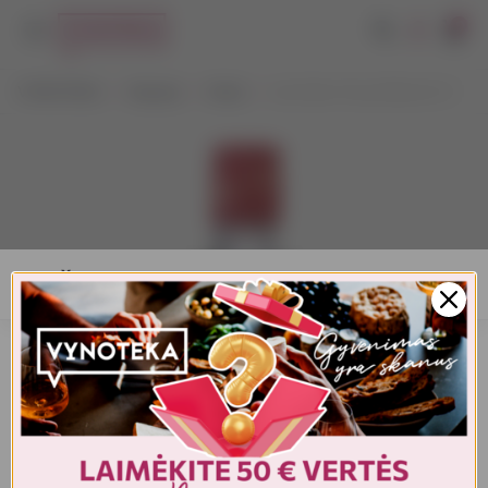
0
VYNOTEKA
Stiprieji
Viskis
John Barr Finest Blend 0,7 l
AMŽIAUS PATVIRTINIMAS
Turite patvirtinti amžių